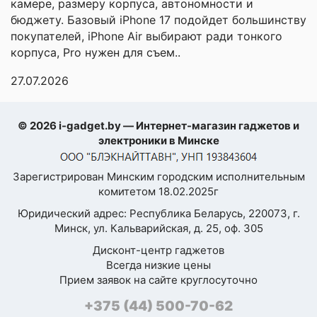
камере, размеру корпуса, автономности и
система
бюджету. Базовый iPhone 17 подойдет большинству
Версия ОС на
покупателей, iPhone Air выбирают ради тонкого
Android 14
момент выхода
корпуса, Pro нужен для съем..
Оболочка
One UI
27.07.2026
Размер экрана
6.7"
Я согласен с
© 2026 i-gadget.by — Интернет-магазин гаджетов и
Политикой
Разрешение
1080x2340
электроники в Минске
конфиденциальности
экрана
данного сайта
Технология экрана
AMOLED
Зарегистрирован Минским городским исполнительным
комитетом 18.02.2025г
Частота
120 Гц
Юридический адрес: Республика Беларусь, 220073, г.
обновления экрана
Минск, ул. Кальварийская, д. 25, оф. 305
Виртуальное
Дисконт-центр гаджетов
расширение
Всегда низкие цены
оперативной
Прием заявок на сайте круглосуточно
памяти
+375 (44) 500-70-62
Количество точек