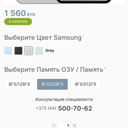
1 560
BYN
в наличии
Выберите Цвет Samsung
*
Gray
Выберите Память ОЗУ / Память
*
8Гб/128Гб
8Гб/256Гб
8Гб/512Гб
Консультация специалиста
500-70-62
+375 (44)
−
+