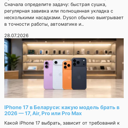
переведет, резюмирует и автоматически
Сначала определите задачу: быстрая сушка,
1 из 3
отформатирует заметки. Тексты в PDF-файлах
регулярная завивка или полноценная укладка с
можно перевести и свести с помощью
несколькими насадками. Dyson обычно выигрывает
функции наложения перевода (PDF overlay
в точности работы, автоматике и..
translation) в заметках.
Оставить
28.07.2026
✅ Искусственный интеллект Galaxy AI стал
отзыв
совершеннее, и функции смартфона Galaxy
S24 FE при подключении к обширной
мобильной экосистеме Samsung становятся
Ваша
еще более полезными и удобными.
оценка
Экосистема позволяет легко переносить
—
файлы, быстро настраивать внешние дисплеи
и без особых усилий воплощать сложные
творческие идеи с помощью интуитивно
понятного управления.
Ваше
имя
—
Основные
IPhone 17 в Беларуси: какую модель брать в
2026 — 17, Air, Pro или Pro Max
Тип
смартфон
Комментарий
Какой iPhone 17 выбрать, зависит от требований к
Операционная
Android