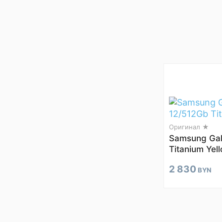
Оригинал ★
Samsung Gal
Titanium Yel
2 830
BYN