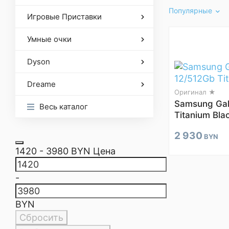
Популярные
Игровые Приставки
Умные очки
Dyson
Dreame
Оригинал ★
Samsung Gal
Весь каталог
Titanium Bla
2 930
BYN
1420
-
3980
BYN
Цена
-
BYN
Сбросить