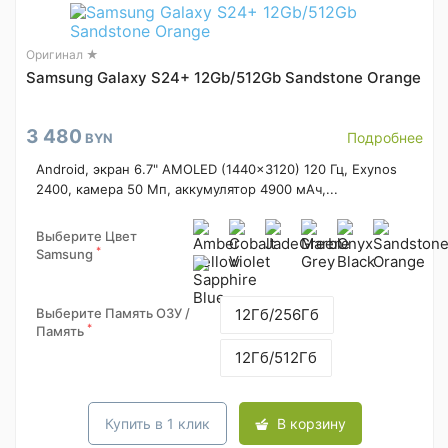
Оригинал ★
Samsung Galaxy S24+ 12Gb/512Gb Sandstone Orange
3 480
Подробнее
BYN
Android, экран 6.7" AMOLED (1440x3120) 120 Гц, Exynos
2400, камера 50 Мп, аккумулятор 4900 мАч,...
Выберите Цвет
*
Samsung
Выберите Память ОЗУ /
12Гб/256Гб
*
Память
12Гб/512Гб
Купить в 1 клик
В корзину