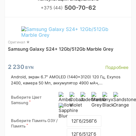
500-70-62
+375 (44)
Оригинал ★
Samsung Galaxy S24+ 12Gb/512Gb Marble Grey
2 230
Подробнее
BYN
Android, экран 6.7" AMOLED (1440x3120) 120 Гц, Exynos
2400, камера 50 Мп, аккумулятор 4900 мАч,...
Выберите Цвет
*
Samsung
Выберите Память ОЗУ /
12Гб/256Гб
*
Память
12Гб/512Гб