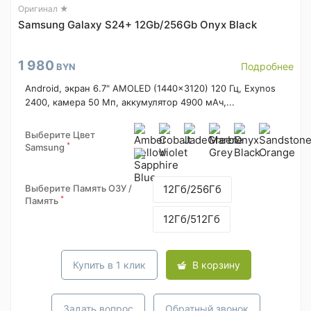
Оригинал ★
Samsung Galaxy S24+ 12Gb/256Gb Onyx Black
1 980
Подробнее
BYN
Android, экран 6.7" AMOLED (1440x3120) 120 Гц, Exynos
2400, камера 50 Мп, аккумулятор 4900 мАч,...
Выберите Цвет
*
Samsung
Выберите Память ОЗУ /
12Гб/256Гб
*
Память
12Гб/512Гб
Купить в 1 клик
В корзину
Задать вопрос
Обратный звонок