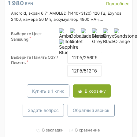
1 980
Подробнее
BYN
Android, экран 6.7" AMOLED (1440x3120) 120 Гц, Exynos
2400, камера 50 Мп, аккумулятор 4900 мАч,...
Выберите Цвет
*
Samsung
Выберите Память ОЗУ /
12Гб/256Гб
*
Память
12Гб/512Гб
Купить в 1 клик
В корзину
Задать вопрос
Обратный звонок
В закладки
В сравнение