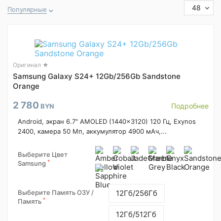
48
Популярные
Оригинал ★
Samsung Galaxy S24+ 12Gb/256Gb Sandstone
Orange
2 780
Подробнее
BYN
Android, экран 6.7" AMOLED (1440x3120) 120 Гц, Exynos
2400, камера 50 Мп, аккумулятор 4900 мАч,...
Выберите Цвет
*
Samsung
Выберите Память ОЗУ /
12Гб/256Гб
*
Память
12Гб/512Гб