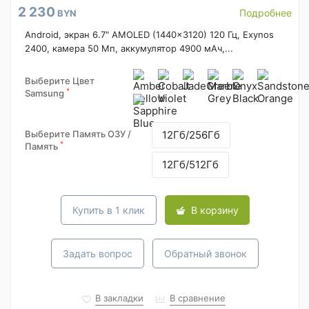
2 230
Подробнее
BYN
Android, экран 6.7" AMOLED (1440x3120) 120 Гц, Exynos
2400, камера 50 Мп, аккумулятор 4900 мАч,...
Выберите Цвет
*
Samsung
Выберите Память ОЗУ /
12Гб/256Гб
*
Память
12Гб/512Гб
Купить в 1 клик
В корзину
Задать вопрос
Обратный звонок
В закладки
В сравнение