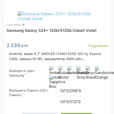
Оригинал ★
Samsung Galaxy S24+ 12Gb/512Gb Cobalt Violet
2 230
Подробнее
BYN
Android, экран 6.7" AMOLED (1440x3120) 120 Гц, Exynos
2400, камера 50 Мп, аккумулятор 4900 мАч,...
Выберите Цвет
*
Samsung
Выберите Память ОЗУ /
12Гб/256Гб
*
Память
12Гб/512Гб