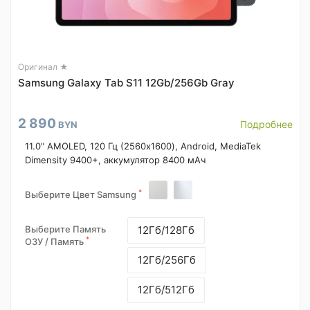
Оригинал ★
Samsung Galaxy Tab S11 12Gb/256Gb Gray
2 890
Подробнее
BYN
11.0" AMOLED, 120 Гц (2560x1600), Android, MediaTek
Dimensity 9400+, аккумулятор 8400 мАч
*
Выберите Цвет Samsung
Выберите Память
12Гб/128Гб
*
ОЗУ / Память
12Гб/256Гб
12Гб/512Гб