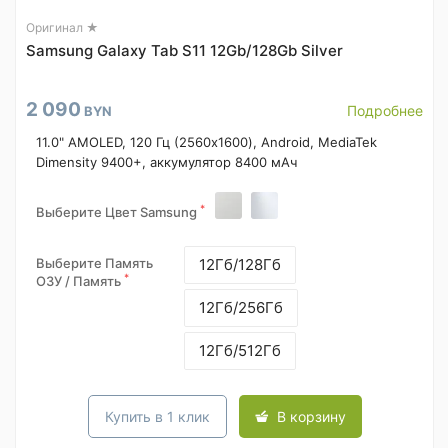
Оригинал ★
Samsung Galaxy Tab S11 12Gb/128Gb Silver
2 090
Подробнее
BYN
11.0" AMOLED, 120 Гц (2560x1600), Android, MediaTek
Dimensity 9400+, аккумулятор 8400 мАч
*
Выберите Цвет Samsung
Выберите Память
12Гб/128Гб
*
ОЗУ / Память
12Гб/256Гб
12Гб/512Гб
Купить в 1 клик
В корзину