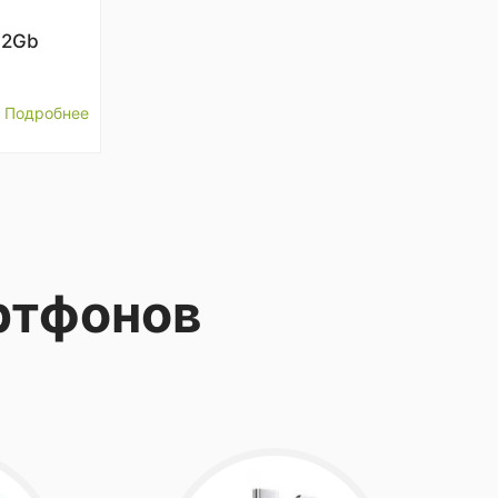
12Gb
Подробнее
ртфонов