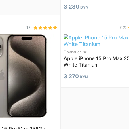
3 280
BYN
(13)
(12)
Оригинал ★
Apple iPhone 15 Pro Max 
White Titanium
3 270
BYN
e 15 Pro Max 256Gb