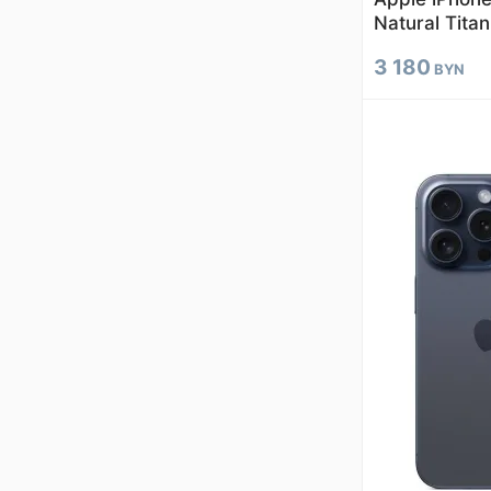
Natural Tita
3 180
BYN