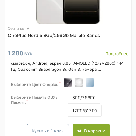
Оригинал ★
OnePlus Nord 5 8Gb/256Gb Marble Sands
1 280
Подробнее
BYN
смартфон, Android, экран 6.83" AMOLED (1272x2800) 144
Гц, Qualcomm Snapdragon 8s Gen 3, камера ...
*
Выберите Цвет Oneplus
Выберите Память ОЗУ /
8Гб/256Гб
*
Память
12Гб/512Гб
Купить в 1 клик
В корзину