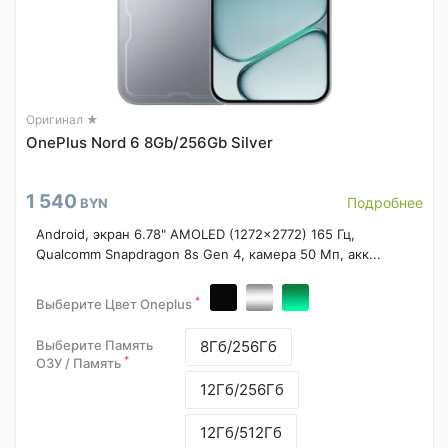
Оригинал ★
OnePlus Nord 6 8Gb/256Gb Silver
1 540
Подробнее
BYN
Android, экран 6.78" AMOLED (1272x2772) 165 Гц,
Qualcomm Snapdragon 8s Gen 4, камера 50 Мп, акк...
*
Выберите Цвет Oneplus
Выберите Память
8Гб/256Гб
*
ОЗУ / Память
12Гб/256Гб
12Гб/512Гб