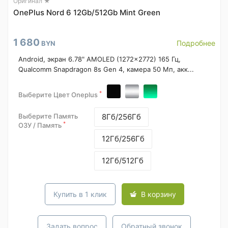
Оригинал ★
OnePlus Nord 6 12Gb/512Gb Mint Green
1 680
Подробнее
BYN
Android, экран 6.78" AMOLED (1272x2772) 165 Гц,
Qualcomm Snapdragon 8s Gen 4, камера 50 Мп, акк...
*
Выберите Цвет Oneplus
Выберите Память
8Гб/256Гб
*
ОЗУ / Память
12Гб/256Гб
12Гб/512Гб
Купить в 1 клик
В корзину
Задать вопрос
Обратный звонок