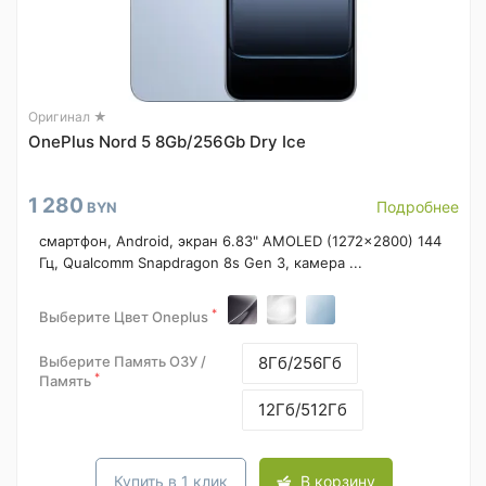
Оригинал ★
OnePlus Nord 5 8Gb/256Gb Dry Ice
1 280
Подробнее
BYN
смартфон, Android, экран 6.83" AMOLED (1272x2800) 144
Гц, Qualcomm Snapdragon 8s Gen 3, камера ...
*
Выберите Цвет Oneplus
Выберите Память ОЗУ /
8Гб/256Гб
*
Память
12Гб/512Гб
Купить в 1 клик
В корзину