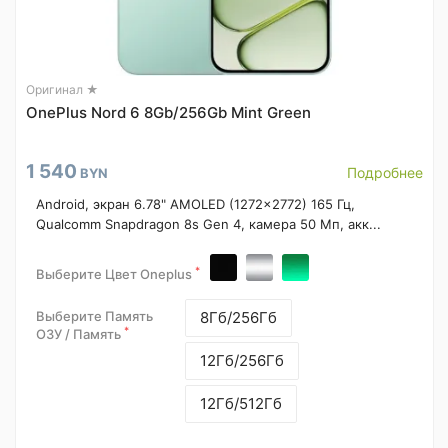
Оригинал ★
OnePlus Nord 6 8Gb/256Gb Mint Green
1 540
Подробнее
BYN
Android, экран 6.78" AMOLED (1272x2772) 165 Гц,
Qualcomm Snapdragon 8s Gen 4, камера 50 Мп, акк...
*
Выберите Цвет Oneplus
Выберите Память
8Гб/256Гб
*
ОЗУ / Память
12Гб/256Гб
12Гб/512Гб