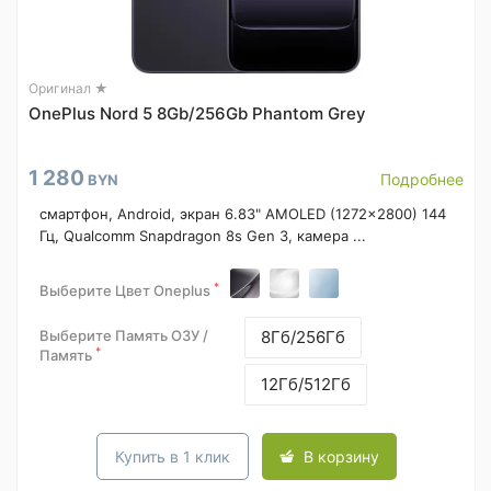
Оригинал ★
OnePlus Nord 5 8Gb/256Gb Phantom Grey
1 280
Подробнее
BYN
смартфон, Android, экран 6.83" AMOLED (1272x2800) 144
Гц, Qualcomm Snapdragon 8s Gen 3, камера ...
*
Выберите Цвет Oneplus
Выберите Память ОЗУ /
8Гб/256Гб
*
Память
12Гб/512Гб
Купить в 1 клик
В корзину