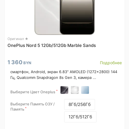
Оригинал ★
OnePlus Nord 5 12Gb/512Gb Marble Sands
1 360
Подробнее
BYN
смартфон, Android, экран 6.83" AMOLED (1272x2800) 144
Гц, Qualcomm Snapdragon 8s Gen 3, камера ...
*
Выберите Цвет Oneplus
Выберите Память ОЗУ /
8Гб/256Гб
*
Память
12Гб/512Гб