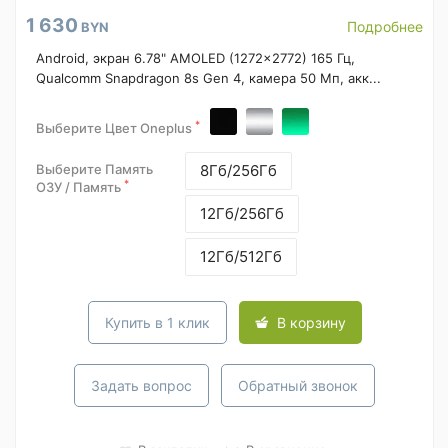
1 630
Подробнее
BYN
Android, экран 6.78" AMOLED (1272x2772) 165 Гц,
Qualcomm Snapdragon 8s Gen 4, камера 50 Мп, акк...
*
Выберите Цвет Oneplus
Выберите Память
8Гб/256Гб
*
ОЗУ / Память
12Гб/256Гб
12Гб/512Гб
Купить в 1 клик
В корзину
Задать вопрос
Обратный звонок