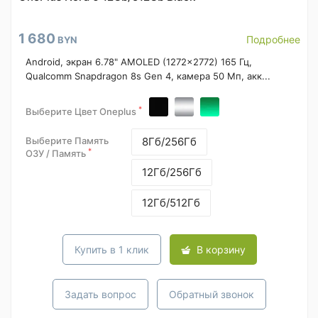
1 680
Подробнее
BYN
Android, экран 6.78" AMOLED (1272x2772) 165 Гц,
Qualcomm Snapdragon 8s Gen 4, камера 50 Мп, акк...
*
Выберите Цвет Oneplus
Выберите Память
8Гб/256Гб
*
ОЗУ / Память
12Гб/256Гб
12Гб/512Гб
Купить в 1 клик
В корзину
Задать вопрос
Обратный звонок