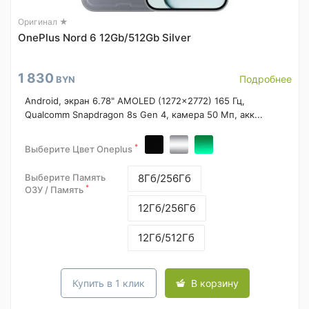
Оригинал ★
OnePlus Nord 6 12Gb/512Gb Silver
1 830
Подробнее
BYN
Android, экран 6.78" AMOLED (1272x2772) 165 Гц,
Qualcomm Snapdragon 8s Gen 4, камера 50 Мп, акк...
*
Выберите Цвет Oneplus
Выберите Память
8Гб/256Гб
*
ОЗУ / Память
12Гб/256Гб
12Гб/512Гб
Купить в 1 клик
В корзину