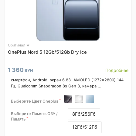
Оригинал ★
OnePlus Nord 5 12Gb/512Gb Dry Ice
1 360
Подробнее
BYN
смартфон, Android, экран 6.83" AMOLED (1272x2800) 144
Гц, Qualcomm Snapdragon 8s Gen 3, камера ...
*
Выберите Цвет Oneplus
Выберите Память ОЗУ /
8Гб/256Гб
*
Память
12Гб/512Гб