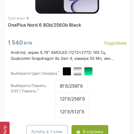
Оригинал ★
OnePlus Nord 6 8Gb/256Gb Black
1 540
Подробнее
BYN
Android, экран 6.78" AMOLED (1272x2772) 165 Гц,
Qualcomm Snapdragon 8s Gen 4, камера 50 Мп, акк...
*
Выберите Цвет Oneplus
Выберите Память
8Гб/256Гб
*
ОЗУ / Память
12Гб/256Гб
12Гб/512Гб
Фильтр
Купить в 1 клик
В корзину