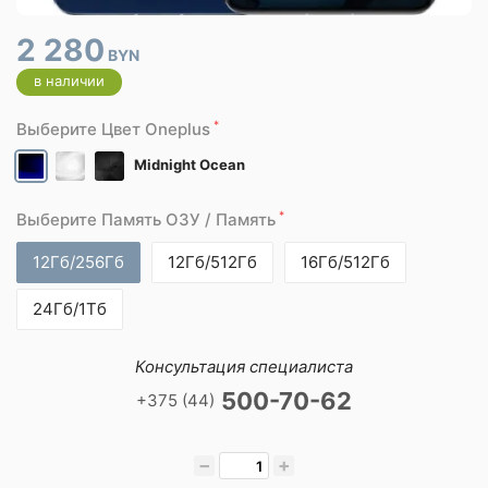
2 280
BYN
в наличии
*
Выберите Цвет Oneplus
Midnight Ocean
*
Выберите Память ОЗУ / Память
12Гб/256Гб
12Гб/512Гб
16Гб/512Гб
24Гб/1Тб
Консультация специалиста
500-70-62
+375 (44)
−
+