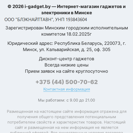
физических SIM-
2
оценка
© 2026 i-gadget.by — Интернет-магазин гаджетов и
карт
—
электроники в Минске
Формат SIM-карты
nano-SIM, eSIM
Зарегистрирован Минским городским исполнительным
Ваше
комитетом 18.02.2025г
имя
Процессор
—
Юридический адрес: Республика Беларусь, 220073, г.
Минск, ул. Кальварийская, д. 25, оф. 305
Платформа
Qualcomm Snapdragon
Дисконт-центр гаджетов
Qualcomm Snapdragon
Комментарий
Процессор
Всегда низкие цены
8 Elite
Прием заявок на сайте круглосуточно
Тактовая частота
+375 (44) 500-70-62
4 320 МГц
процессора
Контактная информация
Количество ядер
8 (2+6)
Мы работаем: с 9.00 до 21.00
Oryon V2 Phoenix L
Микроархитектура
Размещенная на настоящем сайте информация отражена для
4320 МГц + Oryon V2
получения общего представления потенциальным
ЦПУ
Phoenix M 3530 МГц
потребителем свойств и характеристик товаров. Настоящий
Я согласен с
сайт и размещенная на нем информация не является
Политикой
Разрядность
публичной офертой. Все существенные условия договора