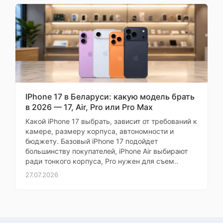
общем, я в полном
f/2.6, 73 мм, 1/1.95", 0.8
восторге! Всем советую
мкм, оптика из 4 линз,
3x оптический зум,
этот девайс! Особенно
PDAF, оптическая
понравилась быстрая
стабилизация,
доставка и приятный
телеобъектив
бонус в виде
Максимальное
7680x4320 (30
наушников. Спасибо!
разрешение видео
кадров/с)
Алексей
IPhone 17 в Беларуси: какую модель брать
Беспроводная
50 Вт
в 2026 — 17, Air, Pro или Pro Max
зарядка
Какой iPhone 17 выбрать, зависит от требований к
Страница
Обратная
1 из 3
камере, размеру корпуса, автономности и
беспроводная
10 Вт
бюджету. Базовый iPhone 17 подойдет
зарядка
большинству покупателей, iPhone Air выбирают
ради тонкого корпуса, Pro нужен для съем..
Быстрая зарядка
Oppo SuperVOOC
27.07.2026
Оставить
Поддержка карт
отзыв
памяти
Количество
Ваша