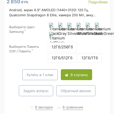
2 850
Подробнее
BYN
Android, экран 6.9" AMOLED (1440x3120) 120 Гц,
Qualcomm Snapdragon 8 Elite, камера 200 Мп, акку...
Выберите Цвет
*
Samsung
Выберите Память
12Гб/256Гб
*
ОЗУ / Память
12Гб/512Гб
12Гб/1Тб
Купить в 1 клик
В корзину
Задать вопрос
Обратный звонок
В закладки
В сравнение