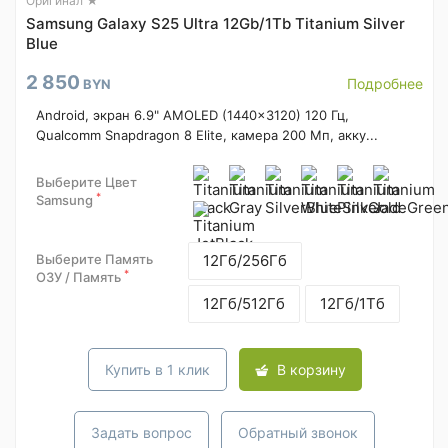
Оригинал ★
Samsung Galaxy S25 Ultra 12Gb/1Tb Titanium Silver
Blue
2 850
Подробнее
BYN
Android, экран 6.9" AMOLED (1440x3120) 120 Гц,
Qualcomm Snapdragon 8 Elite, камера 200 Мп, акку...
Выберите Цвет
*
Samsung
Выберите Память
12Гб/256Гб
*
ОЗУ / Память
12Гб/512Гб
12Гб/1Тб
Купить в 1 клик
В корзину
Задать вопрос
Обратный звонок