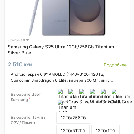
Оригинал ★
Samsung Galaxy S25 Ultra 12Gb/256Gb Titanium
Silver Blue
2 510
Подробнее
BYN
Android, экран 6.9" AMOLED (1440x3120) 120 Гц,
Qualcomm Snapdragon 8 Elite, камера 200 Мп, акку...
Выберите Цвет
*
Samsung
Выберите Память
12Гб/256Гб
*
ОЗУ / Память
12Гб/512Гб
12Гб/1Тб