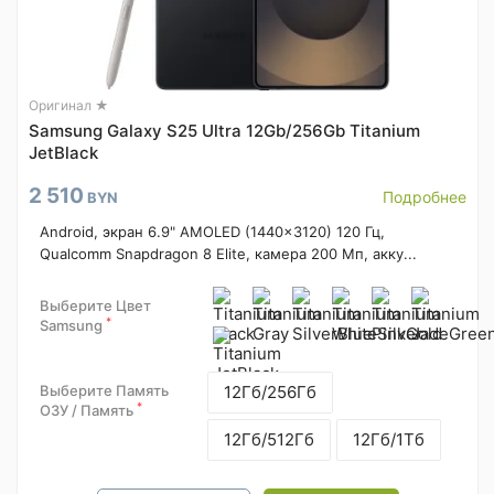
Оригинал ★
Samsung Galaxy S25 Ultra 12Gb/256Gb Titanium
JetBlack
2 510
Подробнее
BYN
Android, экран 6.9" AMOLED (1440x3120) 120 Гц,
Qualcomm Snapdragon 8 Elite, камера 200 Мп, акку...
Выберите Цвет
*
Samsung
Выберите Память
12Гб/256Гб
*
ОЗУ / Память
12Гб/512Гб
12Гб/1Тб