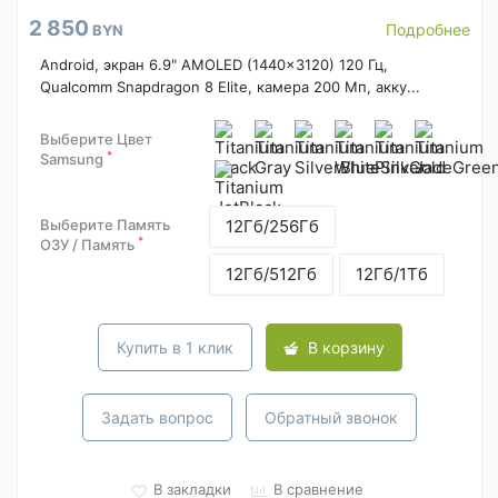
2 850
Подробнее
BYN
Android, экран 6.9" AMOLED (1440x3120) 120 Гц,
Qualcomm Snapdragon 8 Elite, камера 200 Мп, акку...
Выберите Цвет
*
Samsung
Выберите Память
12Гб/256Гб
*
ОЗУ / Память
12Гб/512Гб
12Гб/1Тб
Купить в 1 клик
В корзину
Задать вопрос
Обратный звонок
В закладки
В сравнение