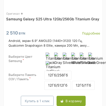
Оригинал ★
Samsung Galaxy S25 Ultra 12Gb/256Gb Titanium Gray
2 510
Подробнее
BYN
Android, экран 6.9" AMOLED (1440x3120) 120 Гц,
Qualcomm Snapdragon 8 Elite, камера 200 Мп, акку...
Выберите Цвет
*
Samsung
Выберите Память
12Гб/256Гб
*
ОЗУ / Память
12Гб/512Гб
12Гб/1Тб
Купить в 1 клик
В корзину