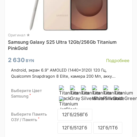
Оригинал ★
Samsung Galaxy S25 Ultra 12Gb/256Gb Titanium
PinkGold
2 630
Подробнее
BYN
Android, экран 6.9" AMOLED (1440x3120) 120 Гц,
Qualcomm Snapdragon 8 Elite, камера 200 Мп, акку...
Выберите Цвет
*
Samsung
Выберите Память
12Гб/256Гб
*
ОЗУ / Память
12Гб/512Гб
12Гб/1Тб