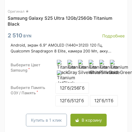
Оригинал ★
Samsung Galaxy S25 Ultra 12Gb/256Gb Titanium
Black
2 510
Подробнее
BYN
Android, экран 6.9" AMOLED (1440x3120) 120 Гц,
Qualcomm Snapdragon 8 Elite, камера 200 Мп, акку...
Выберите Цвет
*
Samsung
Выберите Память
12Гб/256Гб
*
ОЗУ / Память
12Гб/512Гб
12Гб/1Тб
Купить в 1 клик
В корзину