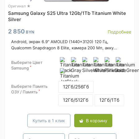
Оригинал ★
Samsung Galaxy S25 Ultra 12Gb/1Tb Titanium White
Silver
2 850
Подробнее
BYN
Android, экран 6.9" AMOLED (1440x3120) 120 Гц,
Qualcomm Snapdragon 8 Elite, камера 200 Мп, акку...
Выберите Цвет
*
Samsung
Выберите Память
12Гб/256Гб
*
ОЗУ / Память
12Гб/512Гб
12Гб/1Тб
Купить в 1 клик
В корзину