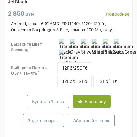
JetBlack
2 850
Подробнее
BYN
Android, экран 6.9" AMOLED (1440x3120) 120 Гц,
Qualcomm Snapdragon 8 Elite, камера 200 Мп, акку...
Выберите Цвет
*
Samsung
Выберите Память
12Гб/256Гб
*
ОЗУ / Память
12Гб/512Гб
12Гб/1Тб
Купить в 1 клик
В корзину
Задать вопрос
Обратный звонок