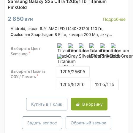
Samsung Galaxy S25 Ultra 12Gb/1Tb Titanium
PinkGold
2 850
Подробнее
BYN
Android, экран 6.9" AMOLED (1440x3120) 120 Гц,
Qualcomm Snapdragon 8 Elite, камера 200 Мп, акку...
Выберите Цвет
*
Samsung
Выберите Память
12Гб/256Гб
*
ОЗУ / Память
12Гб/512Гб
12Гб/1Тб
Купить в 1 клик
В корзину
Задать вопрос
Обратный звонок