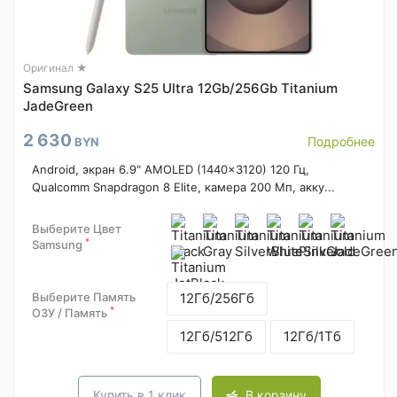
Оригинал ★
Samsung Galaxy S25 Ultra 12Gb/256Gb Titanium
JadeGreen
2 630
Подробнее
BYN
Android, экран 6.9" AMOLED (1440x3120) 120 Гц,
Qualcomm Snapdragon 8 Elite, камера 200 Мп, акку...
Выберите Цвет
*
Samsung
Выберите Память
12Гб/256Гб
*
ОЗУ / Память
12Гб/512Гб
12Гб/1Тб
Купить в 1 клик
В корзину