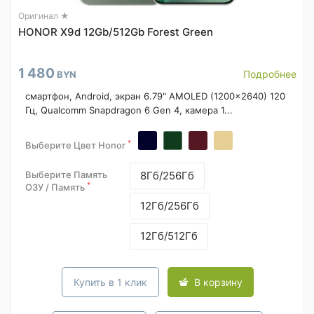
Оригинал ★
HONOR X9d 12Gb/512Gb Forest Green
1 480
Подробнее
BYN
смартфон, Android, экран 6.79" AMOLED (1200x2640) 120
Гц, Qualcomm Snapdragon 6 Gen 4, камера 1...
*
Выберите Цвет Honor
Выберите Память
8Гб/256Гб
*
ОЗУ / Память
12Гб/256Гб
12Гб/512Гб
Купить в 1 клик
В корзину