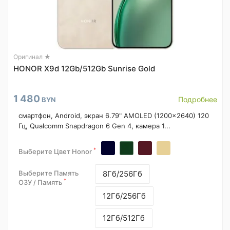
Оригинал ★
HONOR X9d 12Gb/512Gb Sunrise Gold
1 480
Подробнее
BYN
смартфон, Android, экран 6.79" AMOLED (1200x2640) 120
Гц, Qualcomm Snapdragon 6 Gen 4, камера 1...
*
Выберите Цвет Honor
Выберите Память
8Гб/256Гб
*
ОЗУ / Память
12Гб/256Гб
12Гб/512Гб