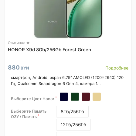
Оригинал ★
HONOR X9d 8Gb/256Gb Forest Green
880
Подробнее
BYN
смартфон, Android, экран 6.79" AMOLED (1200x2640) 120
Гц, Qualcomm Snapdragon 6 Gen 4, камера 1...
*
Выберите Цвет Honor
Выберите Память
8Гб/256Гб
*
ОЗУ / Память
12Гб/256Гб