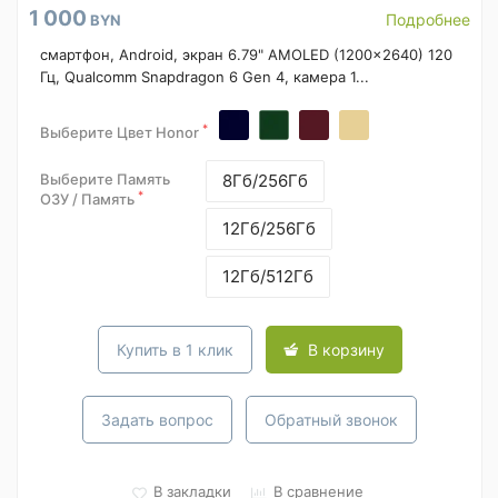
1 000
Подробнее
BYN
смартфон, Android, экран 6.79" AMOLED (1200x2640) 120
Гц, Qualcomm Snapdragon 6 Gen 4, камера 1...
*
Выберите Цвет Honor
Выберите Память
8Гб/256Гб
*
ОЗУ / Память
12Гб/256Гб
12Гб/512Гб
Купить в 1 клик
В корзину
Задать вопрос
Обратный звонок
В закладки
В сравнение