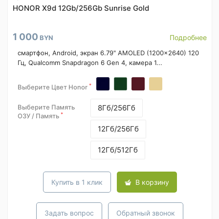
HONOR X9d 12Gb/256Gb Sunrise Gold
1 000
Подробнее
BYN
смартфон, Android, экран 6.79" AMOLED (1200x2640) 120
Гц, Qualcomm Snapdragon 6 Gen 4, камера 1...
*
Выберите Цвет Honor
Выберите Память
8Гб/256Гб
*
ОЗУ / Память
12Гб/256Гб
12Гб/512Гб
Купить в 1 клик
В корзину
Задать вопрос
Обратный звонок