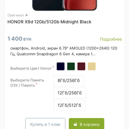
Оригинал ★
HONOR X9d 12Gb/512Gb Midnight Black
1 400
Подробнее
BYN
смартфон, Android, экран 6.79" AMOLED (1200x2640) 120
Гц, Qualcomm Snapdragon 6 Gen 4, камера 1...
*
Выберите Цвет Honor
Выберите Память
8Гб/256Гб
*
ОЗУ / Память
12Гб/256Гб
12Гб/512Гб
Купить в 1 клик
В корзину