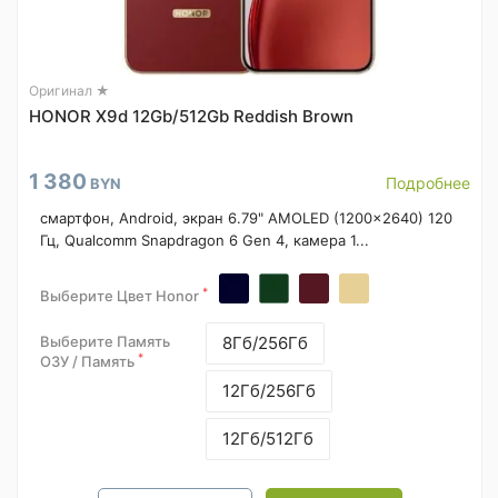
Оригинал ★
HONOR X9d 12Gb/512Gb Reddish Brown
1 380
Подробнее
BYN
смартфон, Android, экран 6.79" AMOLED (1200x2640) 120
Гц, Qualcomm Snapdragon 6 Gen 4, камера 1...
*
Выберите Цвет Honor
Выберите Память
8Гб/256Гб
*
ОЗУ / Память
12Гб/256Гб
12Гб/512Гб