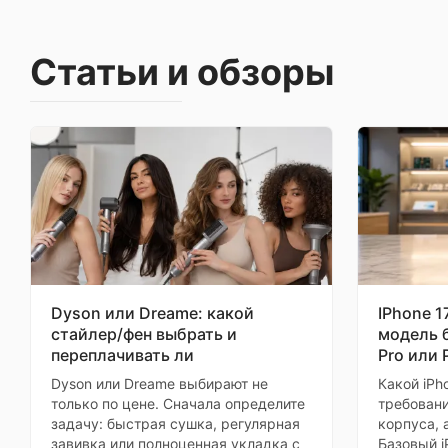
Статьи и обзоры
Dyson или Dreame: какой
IPhone 1
стайлер/фен выбрать и
модель б
переплачивать ли
Pro или 
Dyson или Dreame выбирают не
Какой iPh
только по цене. Сначала определите
требовани
задачу: быстрая сушка, регулярная
корпуса, 
завивка или полноценная укладка с
Базовый i