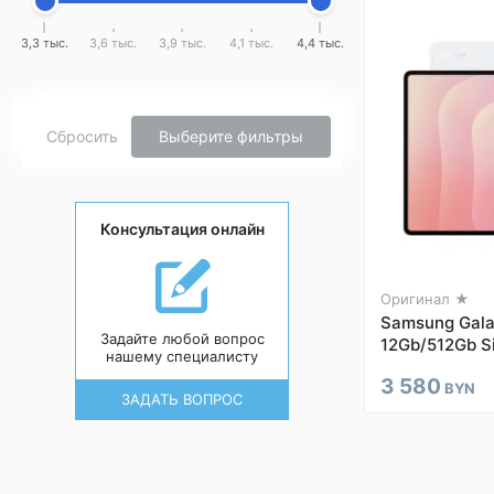
3,3 тыс.
3,6 тыс.
3,9 тыс.
4,1 тыс.
4,4 тыс.
Сбросить
Выберите фильтры
Консультация онлайн
Оригинал ★
Samsung Galax
Задайте любой вопрос
12Gb/512Gb Si
нашему специалисту
3 580
BYN
ЗАДАТЬ ВОПРОС