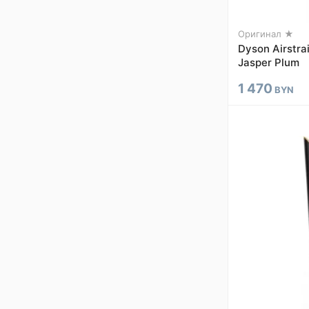
Оригинал ★
Dyson Airstra
Jasper Plum
1 470
BYN