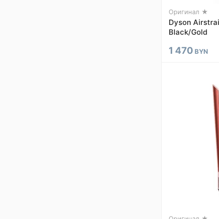
Оригинал ★
Dyson Airstra
Black/Gold
1 470
BYN
Оригинал ★