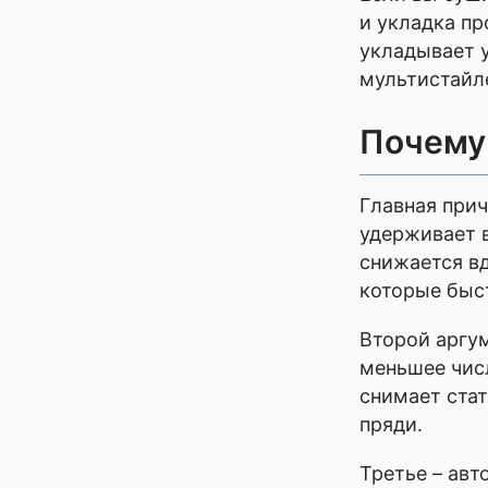
и укладка пр
укладывает у
мультистайле
Почему 
Главная прич
удерживает 
снижается вд
которые быст
Второй аргум
меньшее чис
снимает стат
пряди.
Третье – авт