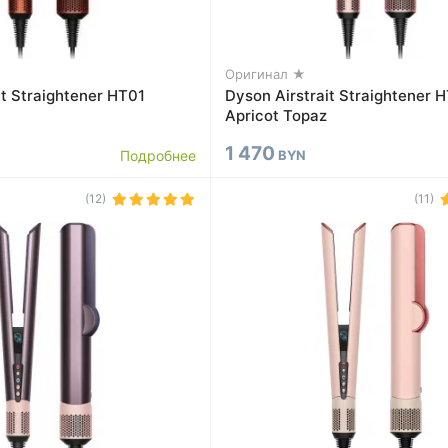
Оригинал ★
it Straightener HT01
Dyson Airstrait Straightener 
Apricot Topaz
1 470
Подробнее
BYN
(12)
(11)