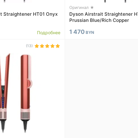
Оригинал ★
it Straightener HT01 Onyx
Dyson Airstrait Straightener 
Prussian Blue/Rich Copper
1 470
Подробнее
BYN
(13)