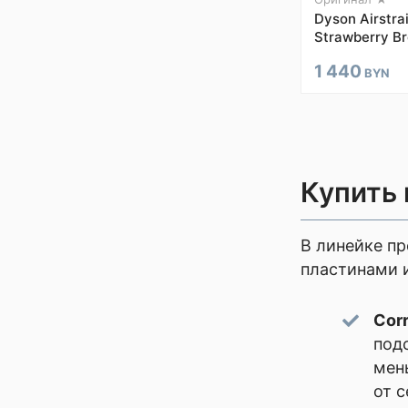
Dyson Airstra
Strawberry Br
1 440
BYN
Купить
В линейке пр
пластинами и
Corr
под
мен
от 