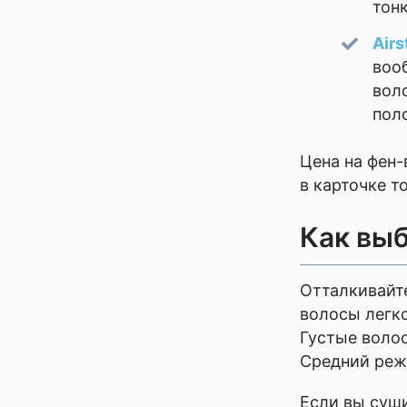
тон
Airs
воо
вол
пол
Цена на фен-
в карточке т
Как выб
Отталкивайте
волосы легко
Густые волос
Средний реж
Если вы суши