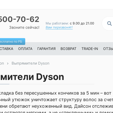
500-70-62
Мы работаем:
с 9.00 до 21.00
Звоните сейчас!
Вам перезвонят!
есплатно по РБ
СТАВКА
ОПЛАТА
ГАРАНТИЯ
ВОЗВРАТ
TRADE-IN
ОТЗ
on
Выпрямители Dyson
мители Dyson
ладка без пересушенных кончиков за 5 мин – вот
чный утюжок уничтожает структуру волос за счет
ени обретают неухоженный вид. Дайсон отслежив
и остаются мягкими, а не «стеклянными» и ломким