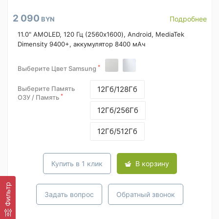
2 090
Подробнее
BYN
11.0" AMOLED, 120 Гц (2560x1600), Android, MediaTek
Dimensity 9400+, аккумулятор 8400 мАч
*
Выберите Цвет Samsung
Выберите Память
12Гб/128Гб
*
ОЗУ / Память
12Гб/256Гб
12Гб/512Гб
Купить в 1 клик
В корзину
Фильтр
Задать вопрос
Обратный звонок