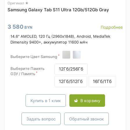
Оригинал ★
Samsung Galaxy Tab S11 Ultra 12Gb/512Gb Gray
3 580
Подробнее
BYN
14.6" AMOLED, 120 Гц (2960x1848), Android, MediaTek
Dimensity 9400+, аккумулятор 11600 мАч
*
Выберите Цвет Samsung
Выберите Память
12Гб/256Гб
*
ОЗУ / Память
12Гб/512Гб
16Гб/1Тб
Купить в 1 клик
В корзину
Задать вопрос
Обратный звонок