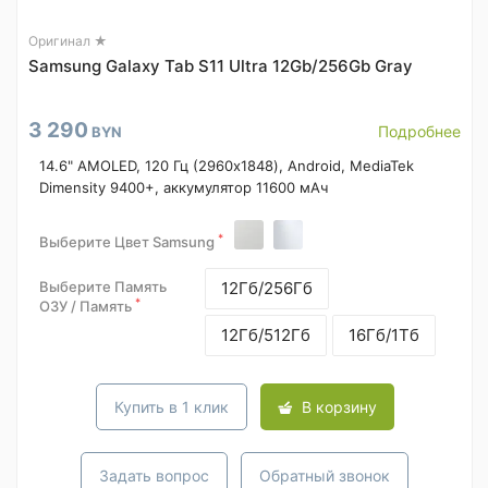
Оригинал ★
Samsung Galaxy Tab S11 Ultra 12Gb/256Gb Gray
3 290
Подробнее
BYN
14.6" AMOLED, 120 Гц (2960x1848), Android, MediaTek
Dimensity 9400+, аккумулятор 11600 мАч
*
Выберите Цвет Samsung
Выберите Память
12Гб/256Гб
*
ОЗУ / Память
12Гб/512Гб
16Гб/1Тб
Купить в 1 клик
В корзину
Задать вопрос
Обратный звонок