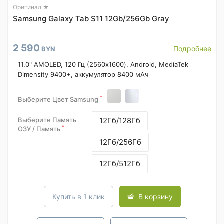
Оригинал ★
Samsung Galaxy Tab S11 12Gb/256Gb Gray
2 590
Подробнее
BYN
11.0" AMOLED, 120 Гц (2560x1600), Android, MediaTek
Dimensity 9400+, аккумулятор 8400 мАч
*
Выберите Цвет Samsung
Выберите Память
12Гб/128Гб
*
ОЗУ / Память
12Гб/256Гб
12Гб/512Гб
Купить в 1 клик
В корзину