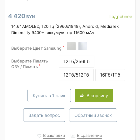
4 420
Подробнее
BYN
14.6" AMOLED, 120 Гц (2960x1848), Android, MediaTek
Dimensity 9400+, аккумулятор 11600 мАч
*
Выберите Цвет Samsung
Выберите Память
12Гб/256Гб
*
ОЗУ / Память
12Гб/512Гб
16Гб/1Тб
Купить в 1 клик
В корзину
Задать вопрос
Обратный звонок
В закладки
В сравнение