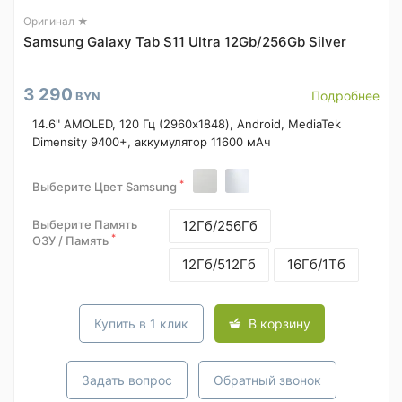
Оригинал ★
Samsung Galaxy Tab S11 Ultra 12Gb/256Gb Silver
3 290
Подробнее
BYN
14.6" AMOLED, 120 Гц (2960x1848), Android, MediaTek
Dimensity 9400+, аккумулятор 11600 мАч
*
Выберите Цвет Samsung
Выберите Память
12Гб/256Гб
*
ОЗУ / Память
12Гб/512Гб
16Гб/1Тб
Купить в 1 клик
В корзину
Задать вопрос
Обратный звонок