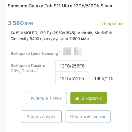
Samsung Galaxy Tab S11 Ultra 12Gb/512Gb Silver
3 580
Подробнее
BYN
14.6" AMOLED, 120 Гц (2960x1848), Android, MediaTek
Dimensity 9400+, аккумулятор 11600 мАч
*
Выберите Цвет Samsung
Выберите Память
12Гб/256Гб
*
ОЗУ / Память
12Гб/512Гб
16Гб/1Тб
Купить в 1 клик
В корзину
Задать вопрос
Обратный звонок