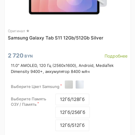
Оригинал ★
Samsung Galaxy Tab S11 12Gb/512Gb Silver
2 720
Подробнее
BYN
11.0" AMOLED, 120 Гц (2560x1600), Android, MediaTek
Dimensity 9400+, аккумулятор 8400 мАч
*
Выберите Цвет Samsung
Выберите Память
12Гб/128Гб
*
ОЗУ / Память
12Гб/256Гб
12Гб/512Гб