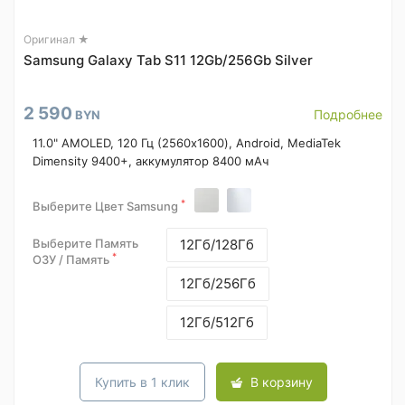
Оригинал ★
Samsung Galaxy Tab S11 12Gb/256Gb Silver
2 590
Подробнее
BYN
11.0" AMOLED, 120 Гц (2560x1600), Android, MediaTek
Dimensity 9400+, аккумулятор 8400 мАч
*
Выберите Цвет Samsung
Выберите Память
12Гб/128Гб
*
ОЗУ / Память
12Гб/256Гб
12Гб/512Гб
Купить в 1 клик
В корзину