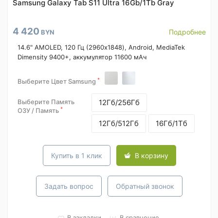
Samsung Galaxy Tab S11 Ultra 16Gb/1Tb Gray
4 420
Подробнее
BYN
14.6" AMOLED, 120 Гц (2960x1848), Android, MediaTek
Dimensity 9400+, аккумулятор 11600 мАч
*
Выберите Цвет Samsung
Выберите Память
12Гб/256Гб
*
ОЗУ / Память
12Гб/512Гб
16Гб/1Тб
Купить в 1 клик
В корзину
Задать вопрос
Обратный звонок
В закладки
В сравнение