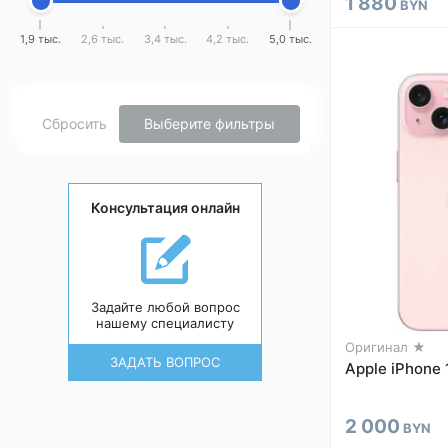
1 880
BYN
1,9 тыс.
2,6 тыс.
3,4 тыс.
4,2 тыс.
5,0 тыс.
Сбросить
Выберите фильтры
Консультация онлайн
Задайте любой вопрос
нашему специалисту
Оригинал ★
ЗАДАТЬ ВОПРОС
Apple iPhone 
2 000
BYN