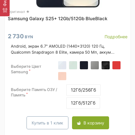
Оригинал ★
Samsung Galaxy S25+ 12Gb/512Gb BlueBlack
2 730
Подробнее
BYN
Android, экран 6.7" AMOLED (1440x3120) 120 Гц,
Qualcomm Snapdragon 8 Elite, камера 50 Мп, аккум...
Выберите Цвет
*
Samsung
Выберите Память ОЗУ /
12Гб/256Гб
*
Память
12Гб/512Гб
Купить в 1 клик
В корзину