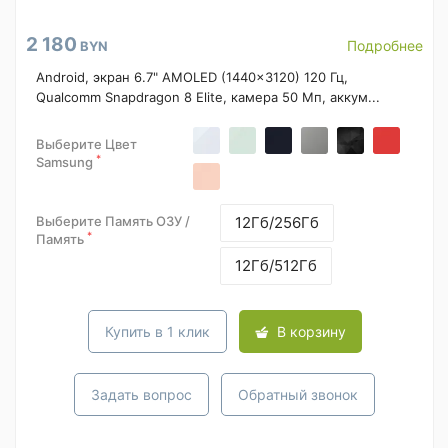
2 180
Подробнее
BYN
Android, экран 6.7" AMOLED (1440x3120) 120 Гц,
Qualcomm Snapdragon 8 Elite, камера 50 Мп, аккум...
Выберите Цвет
*
Samsung
Выберите Память ОЗУ /
12Гб/256Гб
*
Память
12Гб/512Гб
Купить в 1 клик
В корзину
Задать вопрос
Обратный звонок