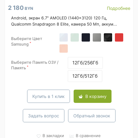
2 180
Подробнее
BYN
Android, экран 6.7" AMOLED (1440x3120) 120 Гц,
Qualcomm Snapdragon 8 Elite, камера 50 Мп, аккум...
Выберите Цвет
*
Samsung
Выберите Память ОЗУ /
12Гб/256Гб
*
Память
12Гб/512Гб
Купить в 1 клик
В корзину
Задать вопрос
Обратный звонок
В закладки
В сравнение