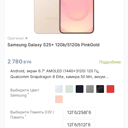
Оригинал ★
Samsung Galaxy S25+ 12Gb/512Gb PinkGold
2 780
Подробнее
BYN
Android, экран 6.7" AMOLED (1440x3120) 120 Гц,
Qualcomm Snapdragon 8 Elite, камера 50 Мп, аккум...
Выберите Цвет
*
Samsung
Выберите Память ОЗУ /
12Гб/256Гб
*
Память
12Гб/512Гб