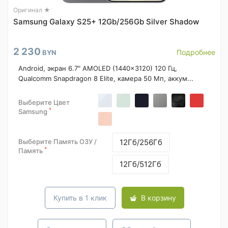
Оригинал ★
Samsung Galaxy S25+ 12Gb/256Gb Silver Shadow
2 230
Подробнее
BYN
Android, экран 6.7" AMOLED (1440x3120) 120 Гц,
Qualcomm Snapdragon 8 Elite, камера 50 Мп, аккум...
Выберите Цвет
*
Samsung
Выберите Память ОЗУ /
12Гб/256Гб
*
Память
12Гб/512Гб
Купить в 1 клик
В корзину