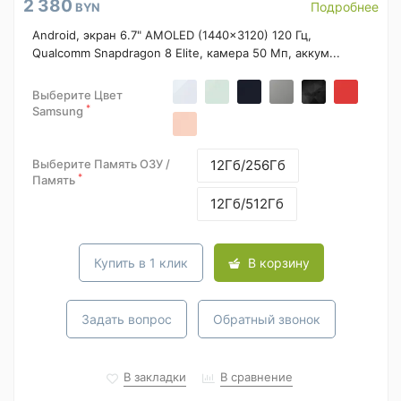
2 380
Подробнее
BYN
Android, экран 6.7" AMOLED (1440x3120) 120 Гц,
Qualcomm Snapdragon 8 Elite, камера 50 Мп, аккум...
Выберите Цвет
*
Samsung
Выберите Память ОЗУ /
12Гб/256Гб
*
Память
12Гб/512Гб
Купить в 1 клик
В корзину
Задать вопрос
Обратный звонок
В закладки
В сравнение