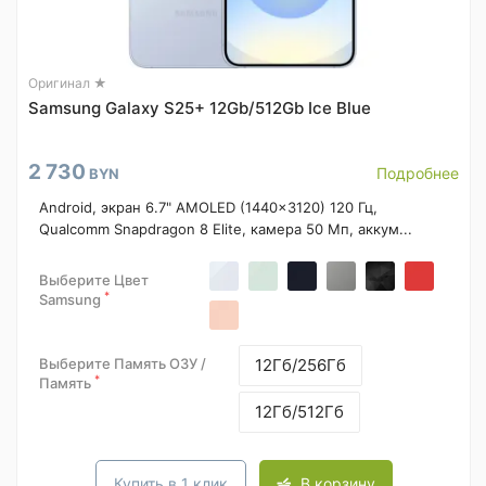
Оригинал ★
Samsung Galaxy S25+ 12Gb/512Gb Ice Blue
2 730
Подробнее
BYN
Android, экран 6.7" AMOLED (1440x3120) 120 Гц,
Qualcomm Snapdragon 8 Elite, камера 50 Мп, аккум...
Выберите Цвет
*
Samsung
Выберите Память ОЗУ /
12Гб/256Гб
*
Память
12Гб/512Гб
Купить в 1 клик
В корзину