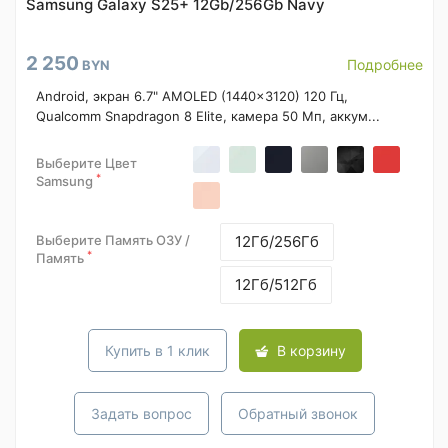
Samsung Galaxy S25+ 12Gb/256Gb Navy
2 250
Подробнее
BYN
Android, экран 6.7" AMOLED (1440x3120) 120 Гц,
Qualcomm Snapdragon 8 Elite, камера 50 Мп, аккум...
Выберите Цвет
*
Samsung
Выберите Память ОЗУ /
12Гб/256Гб
*
Память
12Гб/512Гб
Купить в 1 клик
В корзину
Задать вопрос
Обратный звонок