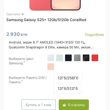
Оригинал ★
Samsung Galaxy S25+ 12Gb/512Gb CoralRed
2 930
Подробнее
BYN
Android, экран 6.7" AMOLED (1440x3120) 120 Гц,
Qualcomm Snapdragon 8 Elite, камера 50 Мп, аккум...
Выберите Цвет
*
Samsung
Выберите Память ОЗУ /
12Гб/256Гб
*
Память
12Гб/512Гб
Купить в 1 клик
В корзину