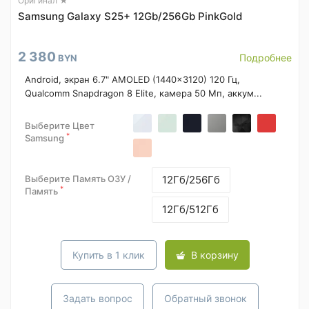
Оригинал ★
Samsung Galaxy S25+ 12Gb/256Gb PinkGold
2 380
Подробнее
BYN
Android, экран 6.7" AMOLED (1440x3120) 120 Гц,
Qualcomm Snapdragon 8 Elite, камера 50 Мп, аккум...
Выберите Цвет
*
Samsung
Выберите Память ОЗУ /
12Гб/256Гб
*
Память
12Гб/512Гб
Купить в 1 клик
В корзину
Задать вопрос
Обратный звонок