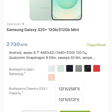
Оригинал ★
Samsung Galaxy S25+ 12Gb/512Gb Mint
2 730
Подробнее
BYN
Android, экран 6.7" AMOLED (1440x3120) 120 Гц,
Qualcomm Snapdragon 8 Elite, камера 50 Мп, аккум...
Выберите Цвет
*
Samsung
Выберите Память ОЗУ /
12Гб/256Гб
*
Память
12Гб/512Гб