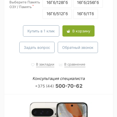
Выберите Память
16Гб/128Гб
16Гб/256Гб
*
ОЗУ / Память
16Гб/512Гб
16Гб/1Тб
Купить в 1 клик
В корзину
Задать вопрос
Обратный звонок
В закладки
В сравнение
Консультация специалиста
500-70-62
+375 (44)