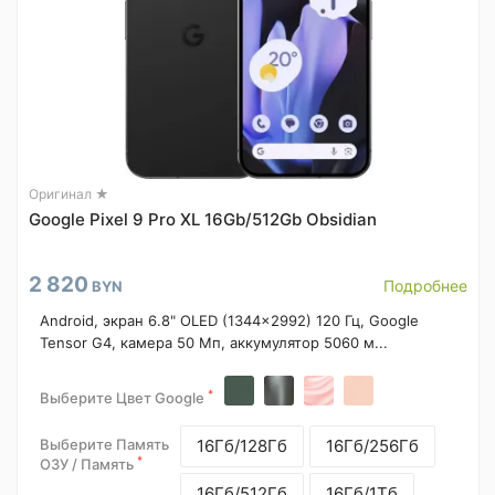
Оригинал ★
Google Pixel 9 Pro XL 16Gb/512Gb Obsidian
2 820
Подробнее
BYN
Android, экран 6.8" OLED (1344x2992) 120 Гц, Google
Tensor G4, камера 50 Мп, аккумулятор 5060 м...
*
Выберите Цвет Google
Выберите Память
16Гб/128Гб
16Гб/256Гб
*
ОЗУ / Память
16Гб/512Гб
16Гб/1Тб