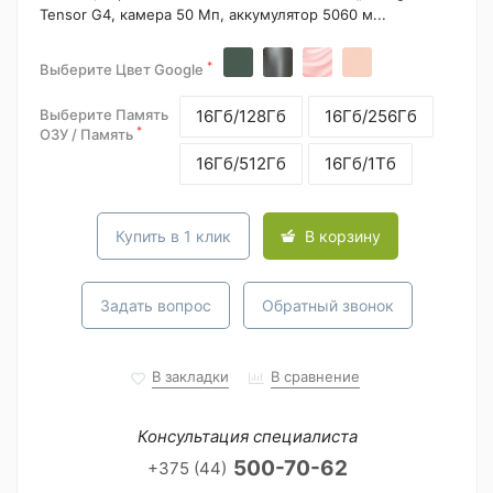
Tensor G4, камера 50 Мп, аккумулятор 5060 м...
*
Выберите Цвет Google
Выберите Память
16Гб/128Гб
16Гб/256Гб
*
ОЗУ / Память
16Гб/512Гб
16Гб/1Тб
Купить в 1 клик
В корзину
Задать вопрос
Обратный звонок
В закладки
В сравнение
Консультация специалиста
500-70-62
+375 (44)