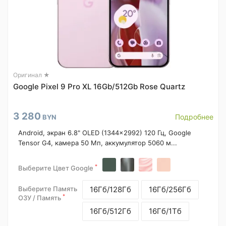
Оригинал ★
Google Pixel 9 Pro XL 16Gb/512Gb Rose Quartz
3 280
Подробнее
BYN
Android, экран 6.8" OLED (1344x2992) 120 Гц, Google
Tensor G4, камера 50 Мп, аккумулятор 5060 м...
*
Выберите Цвет Google
Выберите Память
16Гб/128Гб
16Гб/256Гб
*
ОЗУ / Память
16Гб/512Гб
16Гб/1Тб