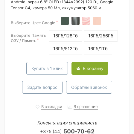
Android, экран 6.8" OLED (1344x2992) 120 Гц, Google
Tensor G4, камера 50 Мп, аккумулятор 5060 м...
*
Выберите Цвет Google
Выберите Память
16Гб/128Гб
16Гб/256Гб
*
ОЗУ / Память
16Гб/512Гб
16Гб/1Тб
Купить в 1 клик
В корзину
Задать вопрос
Обратный звонок
В закладки
В сравнение
Консультация специалиста
500-70-62
+375 (44)