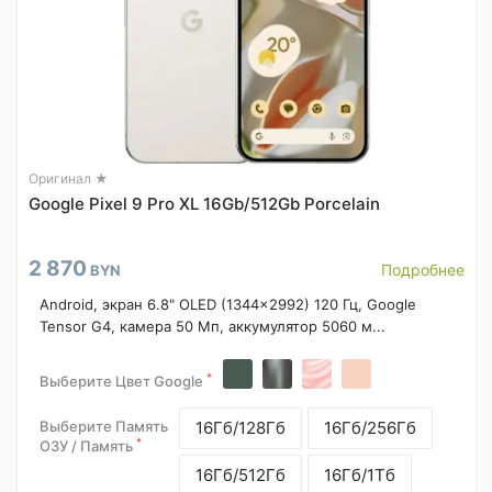
Оригинал ★
Google Pixel 9 Pro XL 16Gb/512Gb Porcelain
2 870
Подробнее
BYN
Android, экран 6.8" OLED (1344x2992) 120 Гц, Google
Tensor G4, камера 50 Мп, аккумулятор 5060 м...
*
Выберите Цвет Google
Выберите Память
16Гб/128Гб
16Гб/256Гб
*
ОЗУ / Память
16Гб/512Гб
16Гб/1Тб