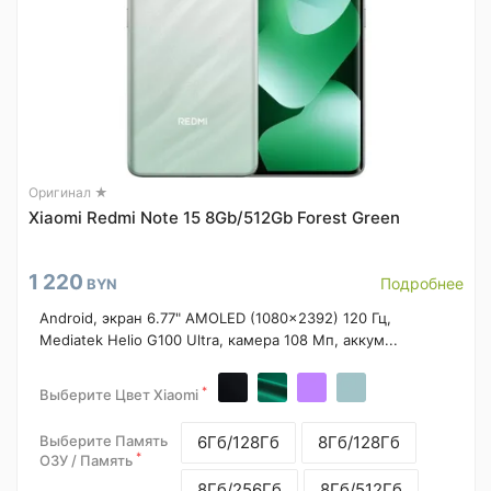
Оригинал ★
Xiaomi Redmi Note 15 8Gb/512Gb Forest Green
1 220
Подробнее
BYN
Android, экран 6.77" AMOLED (1080x2392) 120 Гц,
Mediatek Helio G100 Ultra, камера 108 Мп, аккум...
*
Выберите Цвет Xiaomi
Выберите Память
6Гб/128Гб
8Гб/128Гб
*
ОЗУ / Память
8Гб/256Гб
8Гб/512Гб