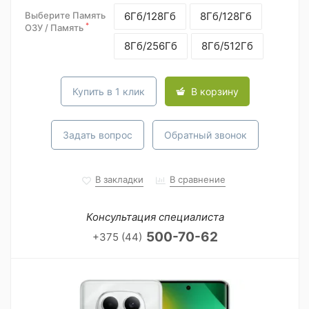
Выберите Память
6Гб/128Гб
8Гб/128Гб
*
ОЗУ / Память
8Гб/256Гб
8Гб/512Гб
Купить в 1 клик
В корзину
Задать вопрос
Обратный звонок
В закладки
В сравнение
Консультация специалиста
500-70-62
+375 (44)