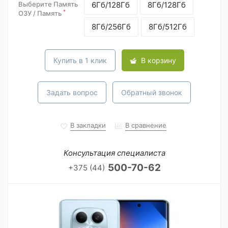
Выберите Память
6Гб/128Гб
8Гб/128Гб
*
ОЗУ / Память
8Гб/256Гб
8Гб/512Гб
Купить в 1 клик
В корзину
Задать вопрос
Обратный звонок
В закладки
В сравнение
Консультация специалиста
500-70-62
+375 (44)