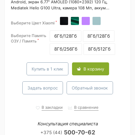
Android, экран 6.77" AMOLED (1080x2392) 120 Гц,
Mediatek Helio G100 Ultra, камера 108 Мп, аккум...
*
Выберите Цвет Xiaomi
Выберите Память
6Гб/128Гб
8Гб/128Гб
*
ОЗУ / Память
8Гб/256Гб
8Гб/512Гб
Купить в 1 клик
В корзину
Задать вопрос
Обратный звонок
В закладки
В сравнение
Консультация специалиста
500-70-62
+375 (44)