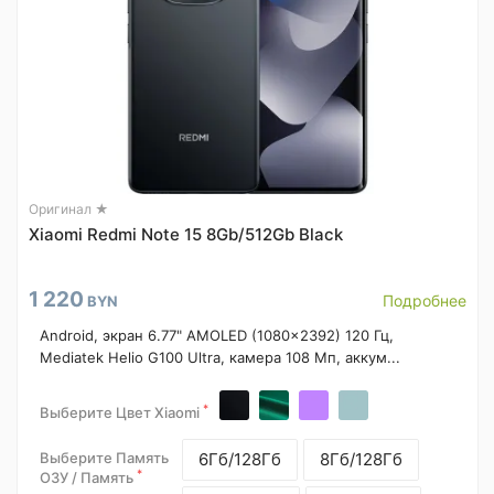
Оригинал ★
Xiaomi Redmi Note 15 8Gb/512Gb Black
1 220
Подробнее
BYN
Android, экран 6.77" AMOLED (1080x2392) 120 Гц,
Mediatek Helio G100 Ultra, камера 108 Мп, аккум...
*
Выберите Цвет Xiaomi
Выберите Память
6Гб/128Гб
8Гб/128Гб
*
ОЗУ / Память