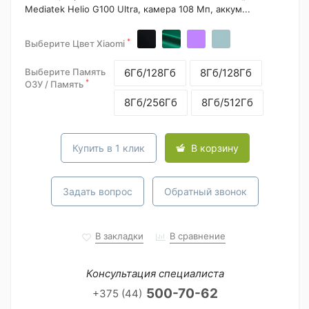
Mediatek Helio G100 Ultra, камера 108 Мп, аккум...
*
Выберите Цвет Xiaomi
Выберите Память
6Гб/128Гб
8Гб/128Гб
*
ОЗУ / Память
8Гб/256Гб
8Гб/512Гб
Купить в 1 клик
В корзину
Задать вопрос
Обратный звонок
В закладки
В сравнение
Консультация специалиста
500-70-62
+375 (44)