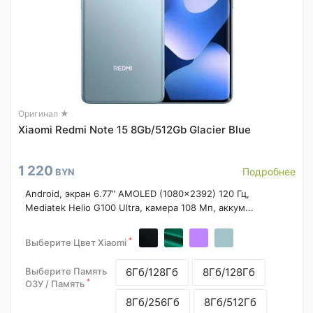
Оригинал ★
Xiaomi Redmi Note 15 8Gb/512Gb Glacier Blue
1 220
Подробнее
BYN
Android, экран 6.77" AMOLED (1080x2392) 120 Гц,
Mediatek Helio G100 Ultra, камера 108 Мп, аккум...
*
Выберите Цвет Xiaomi
Выберите Память
6Гб/128Гб
8Гб/128Гб
*
ОЗУ / Память
8Гб/256Гб
8Гб/512Гб