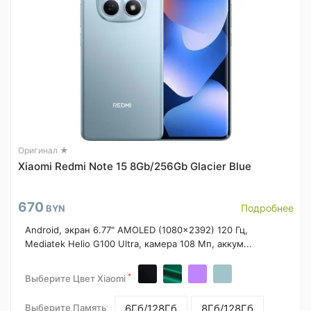
Оригинал ★
Xiaomi Redmi Note 15 8Gb/256Gb Glacier Blue
670
Подробнее
BYN
Android, экран 6.77" AMOLED (1080x2392) 120 Гц,
Mediatek Helio G100 Ultra, камера 108 Мп, аккум...
*
Выберите Цвет Xiaomi
Выберите Память
6Гб/128Гб
8Гб/128Гб