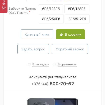
Выберите Память
6Гб/128Гб
8Гб/128Гб
*
ОЗУ / Память
8Гб/256Гб
8Гб/512Гб
Купить в 1 клик
В корзину
Задать вопрос
Обратный звонок
В закладки
В сравнение
Консультация специалиста
500-70-62
+375 (44)