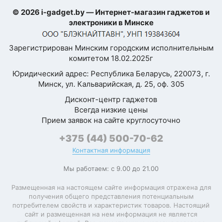
© 2026 i-gadget.by — Интернет-магазин гаджетов и
Платформа
Qualcomm Snapdragon
электроники в Минске
Qualcomm Snapdragon
Процессор
Я согласен с
8 Elite
Зарегистрирован Минским городским исполнительным
Политикой
комитетом 18.02.2025г
конфиденциальности
Тактовая частота
4 320 МГц
данного сайта
процессора
Юридический адрес: Республика Беларусь, 220073, г.
Минск, ул. Кальварийская, д. 25, оф. 305
Количество ядер
8 (2+6)
Дисконт-центр гаджетов
Всегда низкие цены
Oryon V2 Phoenix L
Микроархитектура
4320 МГц + Oryon V2
Прием заявок на сайте круглосуточно
ЦПУ
Phoenix M 3530 МГц
+375 (44) 500-70-62
Разрядность
Контактная информация
64 бита
процессора
Мы работаем: с 9.00 до 21.00
Техпроцесс
3 нм
Размещенная на настоящем сайте информация отражена для
получения общего представления потенциальным
Графический
Adreno 830
потребителем свойств и характеристик товаров. Настоящий
ускоритель
сайт и размещенная на нем информация не является