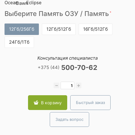
Выберите Память ОЗУ / Память
*
12Гб/256Гб
12Гб/512Гб
16Гб/512Гб
24Гб/1Тб
Консультация специалиста
500-70-62
+375 (44)
−
+
В корзину
Быстрый заказ
Задать вопрос