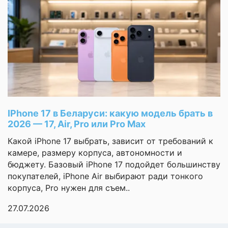
разрешение видео
кадров/с)
Оставить
Беспроводная
отзыв
50 Вт
зарядка
Ваша
Обратная
оценка
беспроводная
10 Вт
—
зарядка
Быстрая зарядка
Oppo SuperVOOC
Ваше
IPhone 17 в Беларуси: какую модель брать в
имя
Поддержка карт
2026 — 17, Air, Pro или Pro Max
—
памяти
Какой iPhone 17 выбрать, зависит от требований к
Количество
камере, размеру корпуса, автономности и
физических SIM-
2
бюджету. Базовый iPhone 17 подойдет большинству
Комментарий
карт
покупателей, iPhone Air выбирают ради тонкого
корпуса, Pro нужен для съем..
Формат SIM-карты
nano-SIM, eSIM
27.07.2026
Процессор