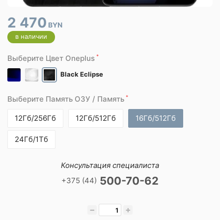
2 470
BYN
в наличии
*
Выберите Цвет Oneplus
Black Eclipse
*
Выберите Память ОЗУ / Память
12Гб/256Гб
12Гб/512Гб
16Гб/512Гб
24Гб/1Тб
Консультация специалиста
500-70-62
+375 (44)
−
+