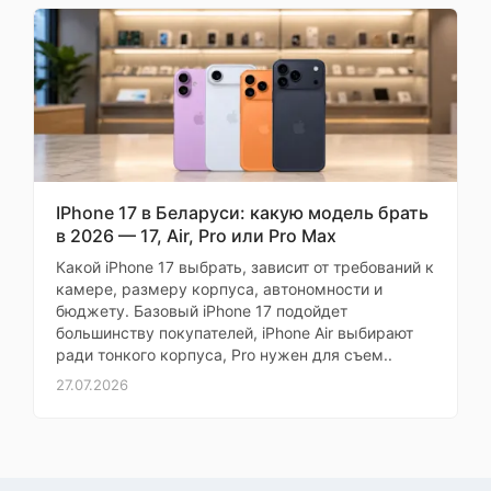
f/2.6, 73 мм, 1/1.95", 0.8
мкм, оптика из 4 линз,
Клиент
3x оптический зум,
PDAF, оптическая
стабилизация,
Страница
телеобъектив
1 из 3
Максимальное
7680x4320 (30
разрешение видео
кадров/с)
IPhone 17 в Беларуси: какую модель брать
Беспроводная
50 Вт
Оставить
в 2026 — 17, Air, Pro или Pro Max
зарядка
Какой iPhone 17 выбрать, зависит от требований к
отзыв
Обратная
камере, размеру корпуса, автономности и
беспроводная
10 Вт
бюджету. Базовый iPhone 17 подойдет
Ваша
зарядка
большинству покупателей, iPhone Air выбирают
оценка
ради тонкого корпуса, Pro нужен для съем..
—
Быстрая зарядка
Oppo SuperVOOC
27.07.2026
Поддержка карт
памяти
Ваше
имя
—
Количество