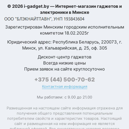
физических SIM-
2
© 2026 i-gadget.by — Интернет-магазин гаджетов и
карт
электроники в Минске
Комментарий
Формат SIM-карты
nano-SIM, eSIM
Зарегистрирован Минским городским исполнительным
комитетом 18.02.2025г
Процессор
Юридический адрес: Республика Беларусь, 220073, г.
Минск, ул. Кальварийская, д. 25, оф. 305
Платформа
Qualcomm Snapdragon
Дисконт-центр гаджетов
Qualcomm Snapdragon
Процессор
Всегда низкие цены
8 Elite
Прием заявок на сайте круглосуточно
Тактовая частота
Я согласен с
+375 (44) 500-70-62
4 320 МГц
процессора
Политикой
Контактная информация
конфиденциальности
данного сайта
Количество ядер
8 (2+6)
Мы работаем: с 9.00 до 21.00
Oryon V2 Phoenix L
Микроархитектура
Размещенная на настоящем сайте информация отражена для
4320 МГц + Oryon V2
получения общего представления потенциальным
ЦПУ
Phoenix M 3530 МГц
потребителем свойств и характеристик товаров. Настоящий
сайт и размещенная на нем информация не является
Разрядность
публичной офертой. Все существенные условия договора