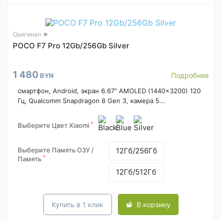
Оригинал ★
POCO F7 Pro 12Gb/256Gb Silver
1 480
Подробнее
BYN
смартфон, Android, экран 6.67" AMOLED (1440x3200) 120
Гц, Qualcomm Snapdragon 8 Gen 3, камера 5...
*
Выберите Цвет Xiaomi
Выберите Память ОЗУ /
12Гб/256Гб
*
Память
12Гб/512Гб
Купить в 1 клик
В корзину