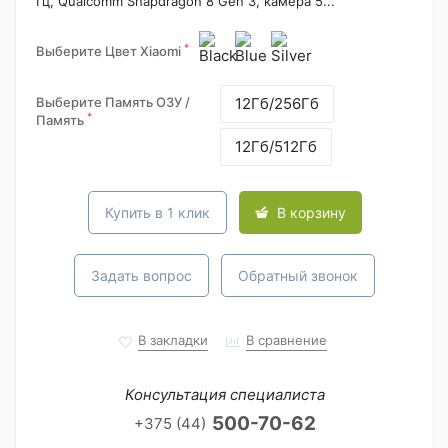
Гц, Qualcomm Snapdragon 8 Gen 3, камера 5...
*
Выберите Цвет Xiaomi
Выберите Память ОЗУ /
12Гб/256Гб
*
Память
12Гб/512Гб
Купить в 1 клик
В корзину
Задать вопрос
Обратный звонок
В закладки
В сравнение
Консультация специалиста
500-70-62
+375 (44)