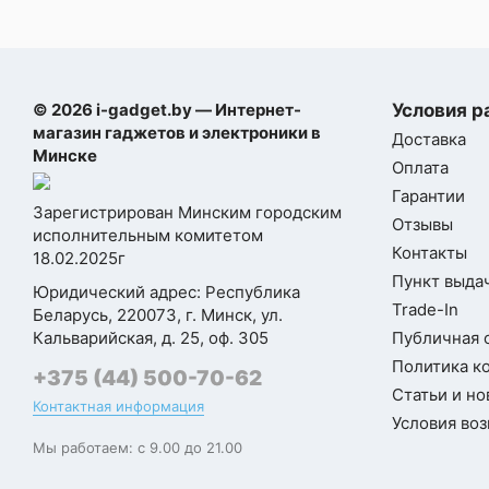
является кнопкой. Она использует сенсор
- Зарядное
обеспечивающие нажатие, жесты легког
устройство всё ещё не
нажатия и взаимодействие через
в комплекте (но это
прикосновения и прокрутку.
уже привычно)
© 2026 i-gadget.by — Интернет-
Условия р
Вывод: если есть
✅ Касаясь камер, у устройства теперь
магазин гаджетов и электроники в
Доставка
бюджет — берите не
Минске
новая основная камера на 48 МП с боле
Оплата
задумываясь. Лучший
эффективным сенсором, способным
Гарантии
смартфон на рынке на
снимать видео в 4K со скоростью 120
Зарегистрирован Минским городским
Отзывы
кадров в секунду с поддержкой Dolby Visi
данный момент
исполнительным комитетом
Контакты
что является первым случаем для
18.02.2025г
ТехноОбзорщик
Пункт выдач
смартфонов. Apple обещает отсутствие
Юридический адрес: Республика
задержки срабатывания затвора для
Trade-In
Беларусь, 220073, г. Минск, ул.
Долго
Моя оценка —
снимков в 48 МП ProRAW и HEIF. Обе вер
Кальварийская, д. 25, оф. 305
Публичная 
искал
iPhone 16 Pro теперь могут создавать
Политика к
скидки на
+375 (44) 500-70-62
пространственные фотографии наряду с
Статьи и но
этот
Контактная информация
видео. Также добавлены четыре новых
Условия воз
смартфон,
микрофона студийного качества.
Мы работаем: с 9.00 до 21.00
смотрел
разные
✅ Смартфоны iPhone 16 Pro и Pro Max