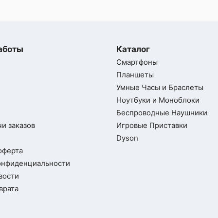
ы,
о
аботы
Каталог
Смартфоны
е
Планшеты
Умные Часы и Браслеты
Ноутбуки и Моноблоки
on,
Беспроводные Наушники
и заказов
Игровые Приставки
Dyson
сии
оферта
онфиденциальности
вости
врата