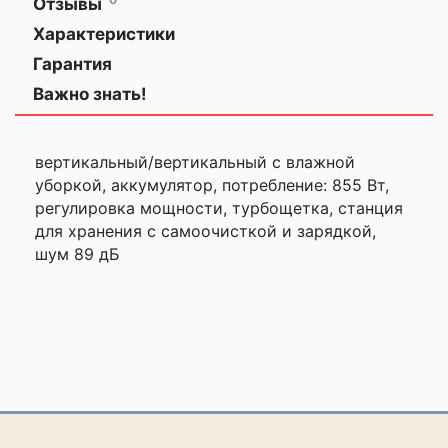
Отзывы
ЗАКАЗЫВАЙТЕ
Оставить
Характеристики
ГАДЖЕТЫ
Общая информация
отзыв
ЗАРАНЕЕ!
Гарантия
Важно знать!
Описание
Ваша
Мощность всасывания 310 Вт
оценка
—
вертикальный/вертикальный с влажной
✅ Автоматическое опустошение
пылесборника происходит в станции без
уборкой, аккумулятор, потребление: 855 Вт,
необходимости вашего участия.
регулировка мощности, турбощетка, станция
Ваше
для хранения с самоочисткой и зарядкой,
имя
✅ Антибактериальная эффективность
—
шум 89 дБ
достигается в ультра-режиме, что
позволяет поддерживать гигиеничность
мешка для мусора на протяжении
длительного времени.
Комментарий
⚠️ Удобство использования и высокая
производительность делают этот
пылесос отличным выбором для вашего
дома.
Не