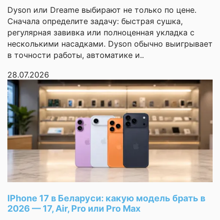
регулировка
Dyson или Dreame выбирают не только по цене.
мощности
Сначала определите задачу: быстрая сушка,
Розетка для
регулярная завивка или полноценная укладка с
электроинструмента
несколькими насадками. Dyson обычно выигрывает
в точности работы, автоматике и..
подсветка
Функциональные
рабочей зоны,
особенности
28.07.2026
дисплей
Комплектация
Щетка для ковра и
пола
Щелевая насадка
щетка с
IPhone 17 в Беларуси: какую модель брать в
ворсом
(
3 шт,
2026 — 17, Air, Pro или Pro Max
Щетка для мебели
одна из