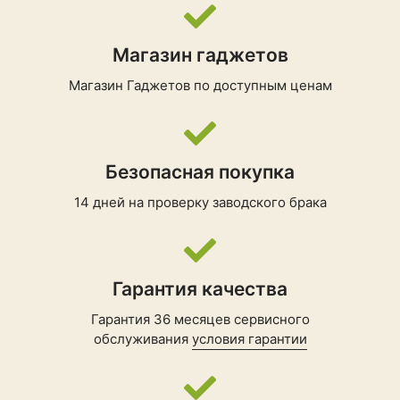
Нашли
Ваш
Основные
Гаджет
Магазин гаджетов
на
Сайте?
Я согласен с
Магазин Гаджетов
по доступным ценам
вертикальный,
Политикой
вертикальный с
конфиденциальности
Тип
влажной
данного сайта
уборкой
Безопасная покупка
Пылесборник
контейнер
14 дней на проверку заводского брака
Мощность
855 Вт
Мощность
310 Вт
всасывания
Гарантия качества
Сила всасывания
28 кПа
(разрежение)
Гарантия 36 месяцев сервисного
обслуживания
Нужны
условия гарантии
Аксессуары
к
Конструкция
Гаджетам?