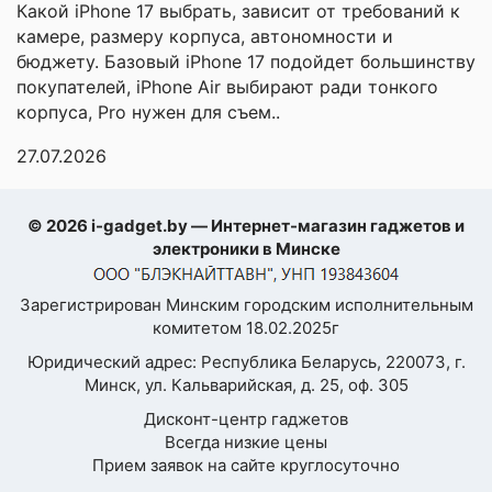
которых
Какой iPhone 17 выбрать, зависит от требований к
вращающаяся
)
камере, размеру корпуса, автономности и
бюджету. Базовый iPhone 17 подойдет большинству
Турбощётка/
покупателей, iPhone Air выбирают ради тонкого
электрощётка
корпуса, Pro нужен для съем..
Щетка для твердых
покрытий
27.07.2026
насадка-
швабра с
© 2026 i-gadget.by — Интернет-магазин гаджетов и
вращающимися
электроники в Минске
тряпками,
насадка для
шерсти
Зарегистрирован Минским городским исполнительным
Дополнительные
домашних
комитетом 18.02.2025г
насадки
животных,
Юридический адрес: Республика Беларусь, 220073, г.
мини-
Минск, ул. Кальварийская, д. 25, оф. 305
электрощетка,
гибкий шланг,
Дисконт-центр гаджетов
поворотный
Всегда низкие цены
адаптер
Прием заявок на сайте круглосуточно