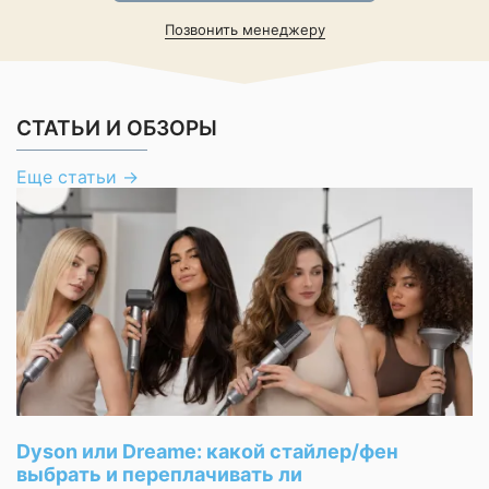
Позвонить менеджеру
Производительность и
энергоэффективность
СТАТЬИ И ОБЗОРЫ
Уровень шума
89 дБ
Еще статьи
→
Фильтрация
Фильтр тонкой
НЕРА
очистки
Функциональные особенности
Dyson или Dreame: какой стайлер/фен
Автоматическая
выбрать и переплачивать ли