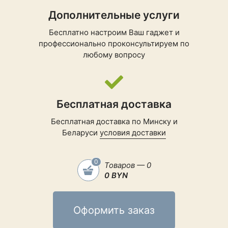
Дополнительные услуги
Труба
цельная
Бесплатно настроим Ваш гаджет и
Автоматическое
профессионально проконсультируем по
сматывание шнура
любому вопросу
Регулировка
на ручке
мощности
Насадки и
Бесплатная доставка
аксессуары внутри
корпуса
Бесплатная доставка по Минску и
Беларуси
условия доставки
Ультрафиолетовая
лампа
0
Товаров — 0
Объем
0 BYN
пылесборника
0.6 л
пылесоса
Оформить заказ
Объем резервуара
0.2 л
для воды