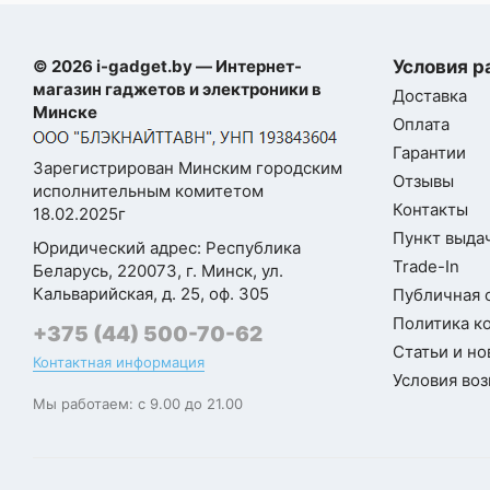
Регулировка
на ручке
мощности
© 2026 i-gadget.by — Интернет-
Условия р
магазин гаджетов и электроники в
Доставка
Насадки и
Минске
Оплата
аксессуары внутри
Гарантии
корпуса
Зарегистрирован Минским городским
Отзывы
исполнительным комитетом
Ультрафиолетовая
Контакты
18.02.2025г
лампа
Пункт выдач
Юридический адрес: Республика
Trade-In
Беларусь, 220073, г. Минск, ул.
Объем
Кальварийская, д. 25, оф. 305
Публичная 
пылесборника
0.7 л
Политика к
пылесоса
+375 (44) 500-70-62
Статьи и но
Контактная информация
Объем резервуара
Условия воз
0.9 л
для воды
Мы работаем: с 9.00 до 21.00
Фильтрация