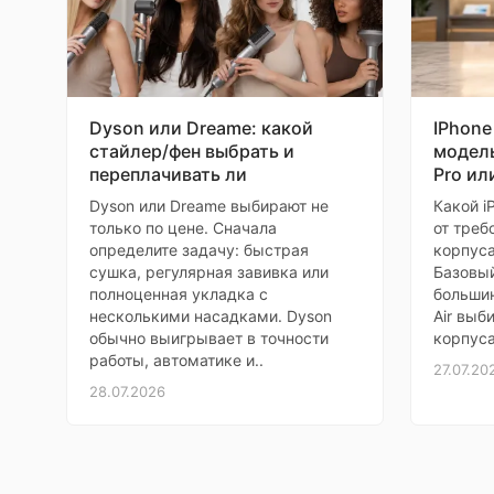
предотвращает спутывание волос и
облегчает обслуживание устройства.
Нужны
Аксессуары
Основные
Dyson или Dreame: какой
IPhone
к
стайлер/фен выбрать и
модель
Гаджетам?
переплачивать ли
Pro ил
вертикальный
Dyson или Dreame выбирают не
Тип
Какой i
моющий
только по цене. Сначала
от треб
определите задачу: быстрая
корпуса
Пылесборник
контейнер
сушка, регулярная завивка или
Базовый
полноценная укладка с
большин
несколькими насадками. Dyson
Мощность
300 Вт
Air выб
обычно выигрывает в точности
корпуса
работы, автоматике и..
27.07.20
28.07.2026
Конструкция
Труба
цельная