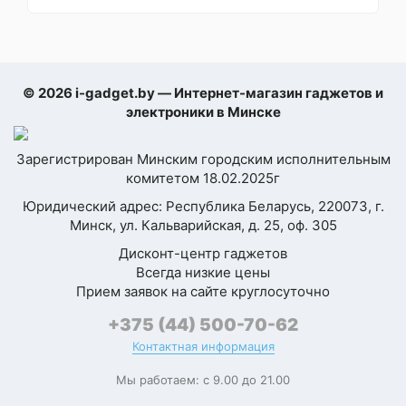
высоты, лазерные
датчики
препятствий
Дополнительный
видеонаблюдение,
функционал
© 2026 i-gadget.by — Интернет-магазин гаджетов и
подсветка
камеры
электроники в Минске
План нескольких
Зарегистрирован Минским городским исполнительным
этажей
комитетом 18.02.2025г
Максимальная
Юридический адрес: Республика Беларусь, 220073, г.
высота одиночных
42 мм
Минск, ул. Кальварийская, д. 25, оф. 305
ступеней
Дисконт-центр гаджетов
Максимальная
Всегда низкие цены
80 мм
(
40 + 40
высота двойных
Прием заявок на сайте круглосуточно
мм
)
ступеней
+375 (44) 500-70-62
Контактная информация
Функциональность
Мы работаем: с 9.00 до 21.00