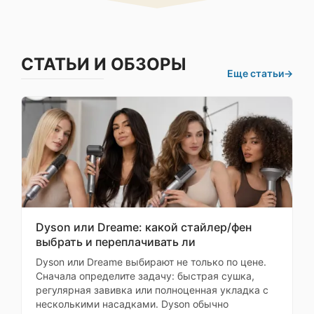
Влажная уборка
Тип влажной
вращающийся
уборки
валик
СТАТЬИ И ОБЗОРЫ
выдвигающаяся
Еще статьи
→
швабра/валик,
подъем швабры,
Особенности
мытье полов с
насадки для
моющим
влажной уборки
средством,
защитная крышка
(щиток)
Боковые щетки
1
Тип боковой
выдвигающаяся, с
Dyson или Dreame: какой стайлер/фен
щетки
подъемом
выбрать и переплачивать ли
Dyson или Dreame выбирают не только по цене.
Турбощетка
Сначала определите задачу: быстрая сушка,
регулярная завивка или полноценная укладка с
двойная, с
Вид турбощетки
подъемом
несколькими насадками. Dyson обычно