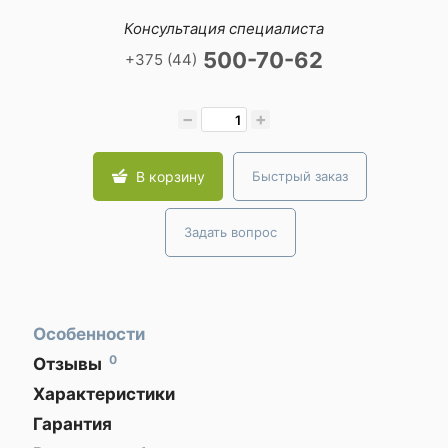
Консультация специалиста
500-70-62
+375 (44)
−
+
В корзину
Быстрый заказ
Задать вопрос
Особенности
0
Отзывы
ЗАКАЗЫВАЙТЕ
Оставить
Характеристики
ГАДЖЕТЫ
отзыв
ЗАРАНЕЕ!
Гарантия
Общая информация