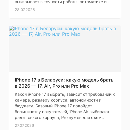
выигрывает в точности работы, автоматике и..
Ультрафиолетовая
28.07.2026
лампа
Объем
пылесборника
0.22 л
пылесоса
Объем резервуара
0.1 л
для воды
Навигация
IPhone 17 в Беларуси: какую модель брать
в 2026 — 17, Air, Pro или Pro Max
Построение карты
Какой iPhone 17 выбрать, зависит от требований к
помещения
камере, размеру корпуса, автономности и
бюджету. Базовый iPhone 17 подойдет
контактный
большинству покупателей, iPhone Air выбирают
бампер, лидар,
ради тонкого корпуса, Pro нужен для съем..
камера TOF (3D),
Системы
27.07.2026
датчики перепада
навигации