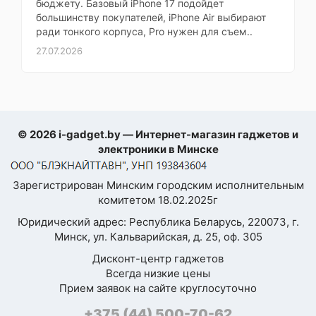
Боковые щетки
1
бюджету. Базовый iPhone 17 подойдет
большинству покупателей, iPhone Air выбирают
Тип боковой
выдвигающаяся, с
ради тонкого корпуса, Pro нужен для съем..
щетки
подъемом
27.07.2026
Турбощетка
двойная, с
Вид турбощетки
подъемом
© 2026 i-gadget.by — Интернет-магазин гаджетов и
Объем
электроники в Минске
пылесборника
0.395 л
пылесоса
Зарегистрирован Минским городским исполнительным
комитетом 18.02.2025г
Навигация
Юридический адрес: Республика Беларусь, 220073, г.
Минск, ул. Кальварийская, д. 25, оф. 305
Дисконт-центр гаджетов
Построение
Всегда низкие цены
карты
Прием заявок на сайте круглосуточно
помещения
+375 (44) 500-70-62