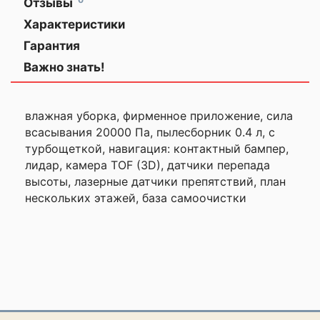
Отзывы
ЗАКАЗЫВАЙТЕ
Оставить
Характеристики
ГАДЖЕТЫ
отзыв
ЗАРАНЕЕ!
Гарантия
Общая информация
Важно знать!
Ваша
оценка
Описание
—
✅ Компактный дизайн
влажная уборка, фирменное приложение, сила
Сверхкомпактная базовая станция
всасывания 20000 Па, пылесборник 0.4 л, с
высотой 24,9 см
турбощеткой, навигация: контактный бампер,
Ваше
лидар, камера TOF (3D), датчики перепада
✅ Эстетичный внешний вид идеально
имя
—
вписывается в домашнюю обстановку
высоты, лазерные датчики препятствий, план
нескольких этажей, база самоочистки
✅ Премиальный дизайн
Комментарий
✅ Автоматическая заправка и слив
воды***
✅ Сканирование пространства во всех
направлениях и интеллектуальный
объезд препятствий
Не
Система ProLeap™