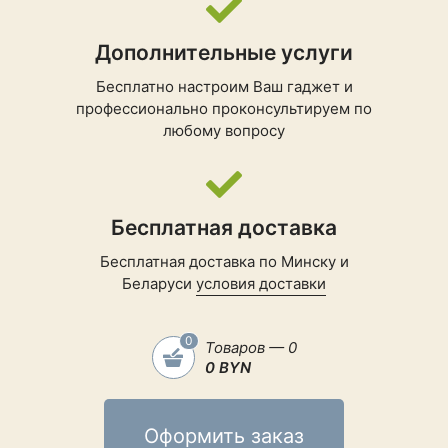
✅ Автоматическая заправка чистящим
средством
Дополнительные услуги
✅ Автоматическая заправка водой для
мытья полов
Бесплатно настроим Ваш гаджет и
профессионально проконсультируем по
✅ Автоматическое опустошение
любому вопросу
✅ Автоматическая очистка швабр с
помощью горячей воды температурой 80
°C
Бесплатная доставка
✅ Автоматическая сушка швабр горячим
воздухом
Бесплатная доставка по Минску и
Беларуси
условия доставки
✅ Аккумулятор емкостью 6400 мА·ч с
поддержкой увеличенной на 30%
скорости зарядки**
0
Товаров — 0
✅ Интеллектуальные возможности для
0 BYN
тщательной уборки
Технология обнаружения грязи OmniDirt™
Оформить заказ
✅ Дополнительная промывка швабр и