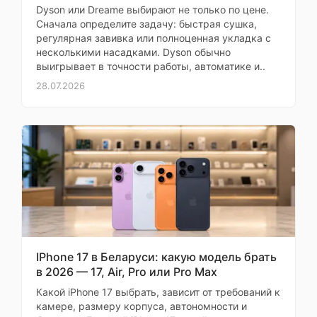
Dyson или Dreame выбирают не только по цене.
Сила
20 000 Па
Сначала определите задачу: быстрая сушка,
всасывания
регулярная завивка или полноценная укладка с
несколькими насадками. Dyson обычно
База
выигрывает в точности работы, автоматике и..
самоочистки
28.07.2026
Цвет корпуса
черный
Конструкция
Влажная уборка
Тип влажной
вращающиеся
уборки
швабры
IPhone 17 в Беларуси: какую модель брать
Особенности
выдвигающаяся
в 2026 — 17, Air, Pro или Pro Max
насадки для
швабра/валик,
влажной уборки
подъем швабры
Какой iPhone 17 выбрать, зависит от требований к
камере, размеру корпуса, автономности и