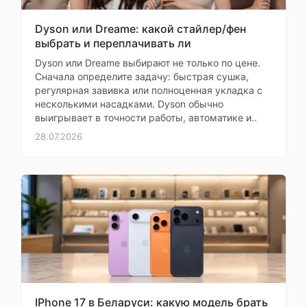
Professional HD18
любого типа: кудрявых,
прямых, жестких,
Vinca Blue/Topaz, и я
Dyson или Dreame: какой стайлер/фен
непослушных и тонких.
в восторге! Фен
выбрать и переплачивать ли
очень мощный,
Dyson или Dreame выбирают не только по цене.
Основные
волосы сохнут
Сначала определите задачу: быстрая сушка,
моментально
регулярная завивка или полноценная укладка с
Тип
фен
несколькими насадками. Dyson обычно
Моя оценка —
выигрывает в точности работы, автоматике и..
Термодатчик защищает
Мощность
1700 Вт
28.07.2026
волосы от перегрева,
Независимая
это очень важно.
регулировка
Независимая
температуры
регулировка
и воздушного
потока
температуры и потока –
супер удобно. Нашла
оранжевый,
Цвет
его только в этом
синий
магазине по хорошей
цене. Консультанты
Функциональные
помогли с выбором,
особенности
IPhone 17 в Беларуси: какую модель брать