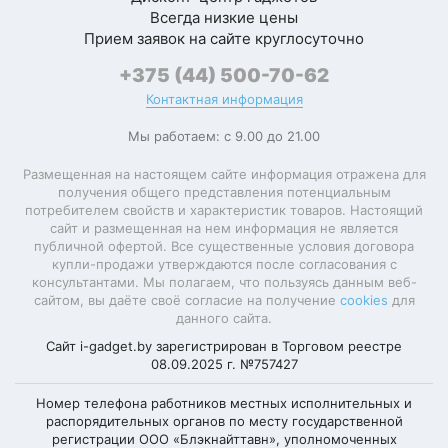
температуры и потока
Всегда низкие цены
Магнитное
удобная. Нашла в этом
Прием заявок на сайте круглосуточно
крепление
магазине по хорошей
насадок
+375 (44) 500-70-62
цене. Консультанты
Длина шнура
Контактная информация
помогли с выбором.
2.8 м
питания
Доставка быстрая.
Мы работаем: с 9.00 до 21.00
Оригинальный товар.
Комплектация
Шнур 2.8 м – это удобно
Размещенная на настоящем сайте информация отражена для
получения общего представления потенциальным
Ольга
потребителем свойств и характеристик товаров. Настоящий
Концентратор
2
сайт и размещенная на нем информация не является
публичной офертой. Все существенные условия договора
Dyson Supersonic R
Диффузор
купли-продажи утверждаются после согласования с
обычный
Professional HD18
(для локонов)
консультантами. Мы полагаем, что пользуясь данным веб-
Vinca Blue/Topaz –
сайтом, вы даёте своё согласие на получение
cookies
для
Круглая
данного сайта.
супер фен!
расчёска
Мощность 1700 Вт
Сайт i-gadget.by зарегистрирован в Торговом реестре
08.09.2025 г. №757427
на высоте, волосы
Массажная
сохнут быстро
расчёска
Номер телефона работников местных исполнительных и
распорядительных органов по месту государственной
Моя оценка —
Объёмная
регистрации ООО «Блэкнайттавн», уполномоченных