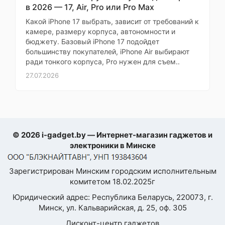
дали грамотные советы.
в 2026 — 17, Air, Pro или Pro Max
Доставка быстрая, за 2
Термодатчик
Какой iPhone 17 выбрать, зависит от требований к
дня. Оригинальный
При
камере, размеру корпуса, автономности и
товар, качество на
Самовывозе
Регулировка
бюджету. Базовый iPhone 17 подойдет
степени
4 ступ.
высоте. Очень доволен!
большинству покупателей, iPhone Air выбирают
нагрева
ради тонкого корпуса, Pro нужен для съем..
Мария Сидорова
заранее
27.07.2026
Регулировка
скорости
Фен Dyson
3 ступ.
воздушного
Supersonic R
потока
Professional HD18
Vinca Blue/Topaz –
Подача
хорошая вещь
© 2026 i-gadget.by — Интернет-магазин гаджетов и
холодного
воздуха
электроники в Минске
Моя оценка —
Турбо-обдув
Мощный, удобный.
Зарегистрирован Минским городским исполнительным
Термодатчик
комитетом 18.02.2025г
Ионизация
справляется.
Юридический адрес: Республика Беларусь, 220073, г.
Независимая
Складная
Минск, ул. Кальварийская, д. 25, оф. 305
ручка
регулировка
Дисконт-центр гаджетов