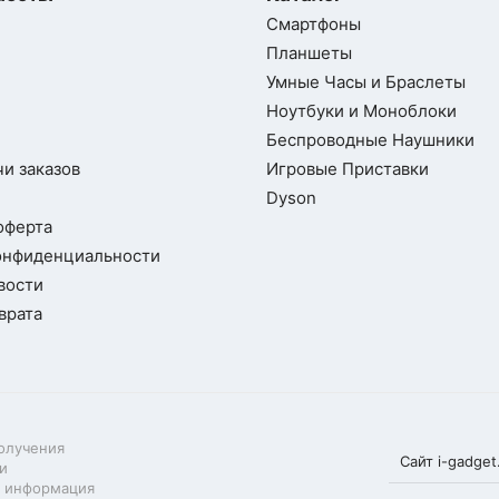
Смартфоны
Планшеты
Умные Часы и Браслеты
Ноутбуки и Моноблоки
Беспроводные Наушники
и заказов
Игровые Приставки
Dyson
оферта
онфиденциальности
вости
врата
олучения
Сайт i-gadge
и
м информация