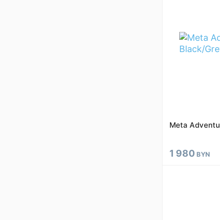
Meta Adventur
1 980
BYN