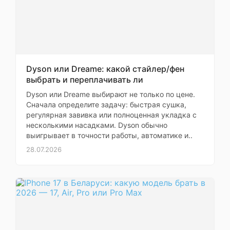
коммуникационные технологии
и высокую автономность.
Ноутбук поддерживает Wi-Fi 7 и
Bluetooth 6, что обеспечивает
более стабильное и быстрое
беспроводное подключение.
Встроенный аккумулятор
Dyson или Dreame: какой стайлер/фен
обеспечивает до 18 часов
автономной работы, позволяя
выбрать и переплачивать ли
использовать устройство в
Dyson или Dreame выбирают не только по цене.
течение всего рабочего дня без
Сначала определите задачу: быстрая сушка,
подзарядки. Дополнительно
регулярная завивка или полноценная укладка с
устройство оснащено
несколькими насадками. Dyson обычно
качественной камерой,
выигрывает в точности работы, автоматике и..
системой объемного звучания с
поддержкой Dolby Atmos и
28.07.2026
оптимизированной
операционной системой macOS,
что делает MacBook Air M5
универсальным инструментом
для работы, обучения и
развлечений.
Продуктовая
Apple MacBook
линейка
Air