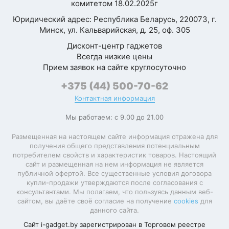
ИИ-ускоритель
комитетом 18.02.2025г
(NPU)
Юридический адрес: Республика Беларусь, 220073, г.
Минск, ул. Кальварийская, д. 25, оф. 305
Конструкция
Дисконт-центр гаджетов
Всегда низкие цены
Прием заявок на сайте круглосуточно
Материал
алюминий
корпуса
+375 (44) 500-70-62
Материал
алюминий
крышки
Контактная информация
Подсветка
корпуса
Мы работаем: с 9.00 до 21.00
Защищенный
корпус
Размещенная на настоящем сайте информация отражена для
получения общего представления потенциальным
потребителем свойств и характеристик товаров. Настоящий
сайт и размещенная на нем информация не является
Размеры и вес
публичной офертой. Все существенные условия договора
купли-продажи утверждаются после согласования с
консультантами. Мы полагаем, что пользуясь данным веб-
Ширина
304.1 мм
сайтом, вы даёте своё согласие на получение
cookies
для
Глубина
215 мм
данного сайта.
Толщина
11.3 мм
Вес
1230 г
Сайт i-gadget.by зарегистрирован в Торговом реестре