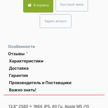
Быстрый заказ
В корзину
Задать вопрос
Особенности
1
Отзывы
Доволен покупкой
ЗАКАЗЫВАЙТЕ
Характеристики
полностью
ГАДЖЕТЫ
Общая информация
ЗАРАНЕЕ!
Доставка
Моя оценка —
по
Дата выхода на
Гарантия
2026 г.
Минску,
рынок
Давно хотел именно
Производитель и Поставщики
Описание
такой ноутбук, все
✅ Apple MacBook Air M5 - это
Важно знать!
характеристики совпали
современный ультратонкий
с описанием на сайте.
ноутбук, сочетающий высокую
производительность,
Работает быстро,
13.6" 2560 x 1664, IPS, 60 Гц, Apple M5 (10
энергоэффективность и