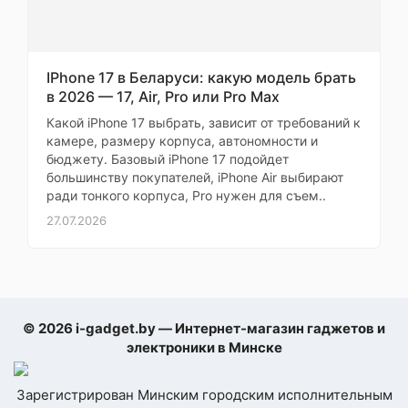
Тип
ультрабук
Процессор
IPhone 17 в Беларуси: какую модель брать
в 2026 — 17, Air, Pro или Pro Max
Платформа
Apple Silicon
Какой iPhone 17 выбрать, зависит от требований к
(кодовое
(2025)
камере, размеру корпуса, автономности и
При
название)
бюджету. Базовый iPhone 17 подойдет
Процессор
Apple M5
Самовывозе
большинству покупателей, iPhone Air выбирают
Модель
Apple M5 (10
ради тонкого корпуса, Pro нужен для съем..
процессора
ядер)
Суммарное
27.07.2026
10
заранее
количество ядер
Количество P-
4
ядер
Количество E-
6
ядер
Количество
© 2026 i-gadget.by — Интернет-магазин гаджетов и
10
потоков
электроники в Минске
Встроенная в
Apple M5 GPU
процессор
(8 ядер)
графика
Зарегистрирован Минским городским исполнительным