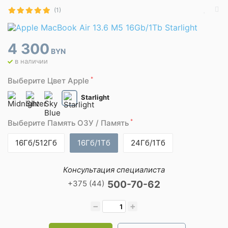
(1)
4 300
BYN
в наличии
*
Выберите Цвет Apple
Starlight
*
Выберите Память ОЗУ / Память
16Гб/512Гб
16Гб/1Тб
24Гб/1Тб
Консультация специалиста
+375 (44)
500-70-62
−
+