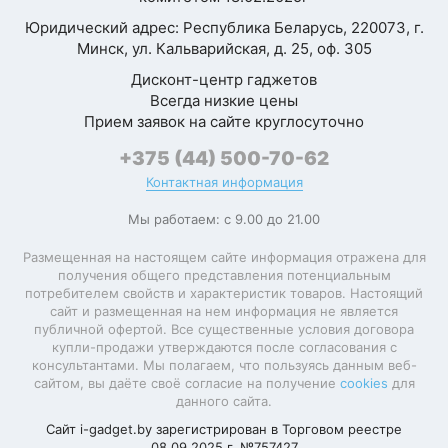
Процессор
Apple M5
Юридический адрес: Республика Беларусь, 220073, г.
Модель
Минск, ул. Кальварийская, д. 25, оф. 305
Apple M5 (10
процессора
ядер)
Дисконт-центр гаджетов
Всегда низкие цены
Суммарное
При
10
Прием заявок на сайте круглосуточно
количество ядер
Самовывозе
+375 (44) 500-70-62
Количество P-
4
Контактная информация
ядер
заранее
Мы работаем: с 9.00 до 21.00
Количество E-
6
ядер
Размещенная на настоящем сайте информация отражена для
получения общего представления потенциальным
Количество
10
потребителем свойств и характеристик товаров. Настоящий
потоков
сайт и размещенная на нем информация не является
публичной офертой. Все существенные условия договора
Встроенная в
купли-продажи утверждаются после согласования с
Apple M5 GPU
процессор
консультантами. Мы полагаем, что пользуясь данным веб-
(8 ядер)
графика
сайтом, вы даёте своё согласие на получение
cookies
для
данного сайта.
ИИ-ускоритель
Сайт i-gadget.by зарегистрирован в Торговом реестре
(NPU)
08.09.2025 г. №757427