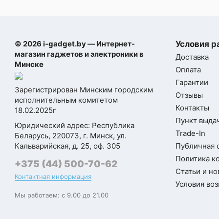
нанометровом техпроцессе, что
повышает плотность транзисторов и
энергоэффективность. В тестах
Самовывоз
многопоточной производительности
© 2026 i-gadget.by — Интернет-
Условия р
M5 показывает примерно до 15%
магазин гаджетов и электроники в
Доставка
прироста CPU-производительности,
Минске
Оплата
а графическая подсистема
Гарантии
обеспечивает до 45% более
Зарегистрирован Минским городским
высокую производительность в
Отзывы
исполнительным комитетом
графике. Кроме того, увеличена
Контакты
18.02.2025г
пропускная способность памяти
Пункт выдач
Юридический адрес: Республика
примерно на 30%, что положительно
Trade-In
Беларусь, 220073, г. Минск, ул.
влияет на скорость работы с
Кальварийская, д. 25, оф. 305
Публичная 
большими файлами и
Политика к
профессиональными приложениями.
+375 (44) 500-70-62
Статьи и но
Контактная информация
Условия воз
✅ MacBook Air M5 также получил
Мы работаем: с 9.00 до 21.00
современные коммуникационные
технологии и высокую
автономность. Ноутбук