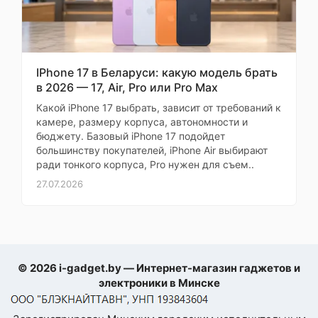
создает захватывающий звук, делая
хватает на весь
MacBook Pro отличным выбором для
рабочий день.
прослушивания музыки и просмотра
фильмов с Dolby Atmos.
Клавиатура
удобная, печатать
IPhone 17 в Беларуси: какую модель брать
⚠️ Apple Intelligence приносит на Mac
на ней одно
в 2026 — 17, Air, Pro или Pro Max
персональную интеллектуальную
При
удовольствие.
систему нового поколения,
Какой iPhone 17 выбрать, зависит от требований к
сочетающую мощные генеративные
Качество сборки
Самовывозе
камере, размеру корпуса, автономности и
модели с уникальными
безупречное,
бюджету. Базовый iPhone 17 подойдет
инструментами
большинству покупателей, iPhone Air выбирают
ощущается очень
конфиденциальности. Эта система
ради тонкого корпуса, Pro нужен для съем..
прочным и
заранее
использует производительность
чипов Apple и Neural Engine для
27.07.2026
надёжным
предоставления новых
БизнесСофт
возможностей работы, общения и
самовыражения на Mac.
Заказываем
Продуктовая
Apple MacBook
технику для
линейка
Pro
© 2026 i-gadget.by — Интернет-магазин гаджетов и
нашей студии
электроники в Минске
дизайна
Тип
ультрабук
Моя оценка —