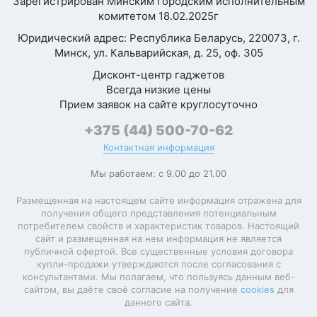
Зарегистрирован Минским городским исполнительным
Процессор
комитетом 18.02.2025г
Двадцать
четвёртый Айпи
Юридический адрес: Республика Беларусь, 220073, г.
Платформа
выбрали за
Минск, ул. Кальварийская, д. 25, оф. 305
Apple Silicon
(кодовое
(2024)
отличную
название)
Дисконт-центр гаджетов
производительность
Всегда низкие цены
Процессор
Apple M4
и надёжность
Прием заявок на сайте круглосуточно
экосистемы.
+375 (44) 500-70-62
Модель
Apple M4 Pro
Магазин работает
процессора
(14 ядер)
Контактная информация
профессионально —
проверили
Суммарное
Мы работаем: с 9.00 до 21.00
14
количество ядер
оригинальность, всё
Размещенная на настоящем сайте информация отражена для
подтвердилось.
получения общего представления потенциальным
Встроенная в
Apple M4 Pro
Доставка быстрая,
потребителем свойств и характеристик товаров. Настоящий
процессор
GPU (20 ядер)
товар новый в
сайт и размещенная на нем информация не является
графика
публичной офертой. Все существенные условия договора
запечатанной
купли-продажи утверждаются после согласования с
коробке. Только тут
консультантами. Мы полагаем, что пользуясь данным веб-
Конструкция
смогли заказать
сайтом, вы даёте своё согласие на получение
cookies
для
данного сайта.
нужную
Материал