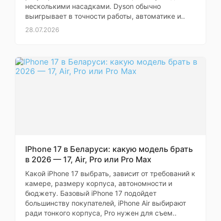
несколькими насадками. Dyson обычно
Моя оценка —
Диагональ экрана
11.0"
выигрывает в точности работы, автоматике и..
Компания
Разрешение
28.07.2026
быстро
2360x1640
экрана
реагирует на
претензии. Не
Матрица экрана
IPS
обращайте
Частота
внимания на
обновления
60 Гц
негатив —
экрана
техника Apple
легендарная.
Объем
оперативной
12 ГБ
Я уже третий
памяти
планшет беру
IPhone 17 в Беларуси: какую модель брать
именно здесь,
Количество точек
в 2026 — 17, Air, Pro или Pro Max
все работает.
матрицы
12 Мп
Какой iPhone 17 выбрать, зависит от требований к
основной камеры
Советую
камере, размеру корпуса, автономности и
всем, кто
бюджету. Базовый iPhone 17 подойдет
Максимальное
3840x2160 (60
сомневается
большинству покупателей, iPhone Air выбирают
разрешение
к/с)
видео
ради тонкого корпуса, Pro нужен для съем..
TechGuard