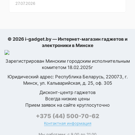
27.07.2026
Быстрая зарядка
При
Беспроводная
зарядка
Самовывозе
Оставить
Поддержка карт
© 2026 i-gadget.by — Интернет-магазин гаджетов и
отзыв
памяти
электроники в Минске
заранее
Возможности
Wi-Fi
Ваша
подключения
Зарегистрирован Минским городским исполнительным
оценка
комитетом 18.02.2025г
—
Клавиатура в
Юридический адрес: Республика Беларусь, 220073, г.
комплекте
Минск, ул. Кальварийская, д. 25, оф. 305
Ваше
Дисконт-центр гаджетов
имя
Всегда низкие цены
—
Процессор
Прием заявок на сайте круглосуточно
+375 (44) 500-70-62
Платформа
Apple M
Комментарий
Контактная информация
Apple M4 (CPU 8
Процессор
Мы работаем: с 9.00 до 21.00