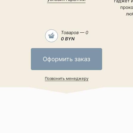
гаджет 
проко
лю
Товаров — 0
0 BYN
бо
Оформить заказ
.
д!
Позвонить менеджеру