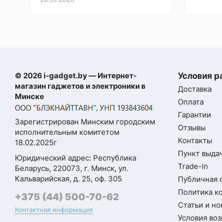
Всё, что нужно, есть, сборка
Apple, которая предлагает
безупречна. Ничего лишнего.
расширенные возможности
Доволен на 100%
многозадачности, поддержки Apple
Intelligence и доступ к миллионам
Дмитрий
Самовывоз
приложений в AppStore. Устройство
выпускается в нескольких стильных
© 2026 i-gadget.by — Интернет-
Условия р
цветах, предлагая гармоничное
магазин гаджетов и электроники в
Доставка
сочетание дизайна, функциональности
Минске
и мобильной мощности, что делает его
Оплата
Оставить
отличным выбором для студентов,
Гарантии
Зарегистрирован Минским городским
профессионалов и творческих
Отзывы
отзыв
исполнительным комитетом
пользователей.
Контакты
18.02.2025г
Пункт выдач
Ваша
Юридический адрес: Республика
⚠️ Не передавайте данные своей
оценка
Trade-In
Беларусь, 220073, г. Минск, ул.
учетной записи Apple третьим лицам.
—
Кальварийская, д. 25, оф. 305
Публичная 
Не входите на своем устройстве в
чужую учетную запись. Ее владелец
Политика к
+375 (44) 500-70-62
может НАВСЕГДА ЗАБЛОКИРОВАТЬ
Статьи и но
Ваше
Контактная информация
ваше устройство и в последующем
Условия воз
имя