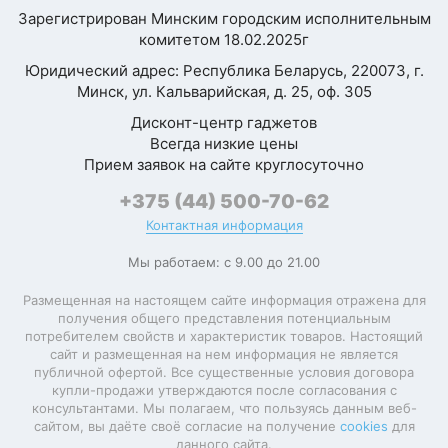
Страница
Процессор
Зарегистрирован Минским городским исполнительным
1 из 3
комитетом 18.02.2025г
Юридический адрес: Республика Беларусь, 220073, г.
Платформа
Apple M
Минск, ул. Кальварийская, д. 25, оф. 305
Процессор
Apple M3
Оставить
Дисконт-центр гаджетов
Всегда низкие цены
отзыв
Количество ядер
8
Прием заявок на сайте круглосуточно
Разрядность
+375 (44) 500-70-62
Ваша
64 бита
процессора
оценка
Контактная информация
—
Техпроцесс
3 нм
Мы работаем: с 9.00 до 21.00
Графический
Apple M3 GPU (9
Размещенная на настоящем сайте информация отражена для
Ваше
ускоритель
ядер)
получения общего представления потенциальным
имя
потребителем свойств и характеристик товаров. Настоящий
—
сайт и размещенная на нем информация не является
публичной офертой. Все существенные условия договора
Конструкция
купли-продажи утверждаются после согласования с
консультантами. Мы полагаем, что пользуясь данным веб-
Комментарий
сайтом, вы даёте своё согласие на получение
cookies
для
данного сайта.