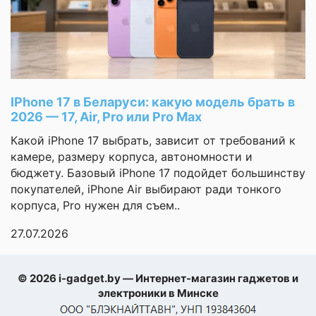
Количество точек
матрицы
12 Мп
основной камеры
Качество сборки на
высоте: щелей нет,
Максимальное
3840x2160 (60
кнопки не
разрешение
к/с)
видео
болтаются
При
IPhone 17 в Беларуси: какую модель брать в
Моя оценка —
Быстрая зарядка
Самовывозе
2026 — 17, Air, Pro или Pro Max
Экран с олеофобным
Беспроводная
Какой iPhone 17 выбрать, зависит от требований к
покрытием, отпечатки
зарядка
камере, размеру корпуса, автономности и
собирает слабо. Корпус
заранее
бюджету. Базовый iPhone 17 подойдет большинству
Поддержка карт
из металла, на ощупь
покупателей, iPhone Air выбирают ради тонкого
памяти
приятный. Запаха
корпуса, Pro нужен для съем..
пластика нет. Внешний
Возможности
Wi-Fi
вид премиальный.
27.07.2026
подключения
Сделан добротно
Клавиатура в
Елена
комплекте
© 2026 i-gadget.by — Интернет-магазин гаджетов и
электроники в Минске