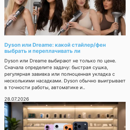
Операционная
Здравствуйте
iPadOS
система
Моя оценка —
Версия ОС на
iPadOS 18
Долго выбирала, но
момент выхода
консультант помог,
Диагональ экрана
11.0"
Dyson или Dreame: какой стайлер/фен
спасибо ему... Цвет
выбрать и переплачивать ли
фиолетовый очень
Разрешение
2360x1640
красивый, внучка
Dyson или Dreame выбирают не только по цене.
экрана
обрадовалась... Я в
Сначала определите задачу: быстрая сушка,
планшетах не
Матрица экрана
IPS
регулярная завивка или полноценная укладка с
разбираюсь, но всё
несколькими насадками. Dyson обычно выигрывает
Частота
понятно... Пользуюсь
в точности работы, автоматике и..
обновления
60 Гц
уже месяц, проблем
экрана
28.07.2026
нет... Спасибо магазину
Объем
за вежливость. С
оперативной
8 ГБ
уважением, Нина
памяти
Петровна
Нина Петровна