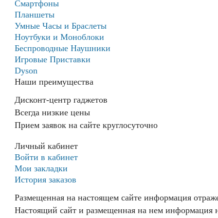
Смартфоны
среднячок.
✅ Персонализированный обзор
Планшеты
Экран
состояния дома
Умные Часы и Браслеты
Следите за обстановкой дома с
норм,
Ноутбуки и Моноблоки
помощью виджета Home Insight. На
но
Беспроводные Наушники
панели отображаются основные
сборка
Игровые Приставки
сведения с учетом данных
хлипкая.
Dyson
подключенных датчиков и устройств.
Зарядка
Наши преимущества
Осмотрите комнаты на трехмерной
медленная.
карте и получите
Дисконт-центр гаджетов
Не
персонализированные подсказки
Всегда низкие цены
советую
искусственного интеллекта.
Прием заявок на сайте круглосуточно
Денис
✅ Приложения Galaxy Spotlight.
Личный кабинет
Профессиональное творчество
Войти в кабинет
Раскройте свой творческий
Купил
Мои закладки
потенциал с приложениями для
для
История заказов
профессионалов на планшетах Galaxy
семьи
Tab S10 FE и Tab S10 FE+. Черпайте
Размещенная на настоящем сайте информация отраже
Моя
вдохновение в LumaFusion,
оценка
Настоящий сайт и размещенная на нем информация н
При