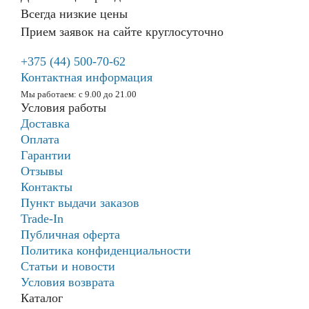
корпоративной
Всегда низкие цены
почты.
✅ Увеличенное разрешение с
Прием заявок на сайте круглосуточно
Рекомендую
камерой 13 Мп
+375 (44) 500-70-62
Готовьтесь к лавине фотографий и
Алексей_Директор
Контактная информация
эпических видео в высоком
разрешении. Обновленная задняя
Мы работаем: с 9.00 до 21.00
Условия работы
Очередной
камера 13 Мп запечатлеет мир во
Доставка
переоцененный
всей его четкости и мельчайших
Оплата
планшет
деталях, теперь ваши снимки
Гарантии
Моя
невозможно не заметить.
Отзывы
оценка
Контакты
—
✅ Выходите на улицу. Оставайтесь
Пункт выдачи заказов
под надежной защитой
Цена
Trade-In
С влаго- и пылезащитой стандарта
завышена,
Публичная оферта
IP68 планшеты Galaxy Tab S10 FE и
а
Политика конфиденциальности
Tab S10 FE+ со стилусом S Pen
по
Статьи и новости
готовы к любым приключениям на
факту
Условия возврата
открытом воздухе.
–
Каталог