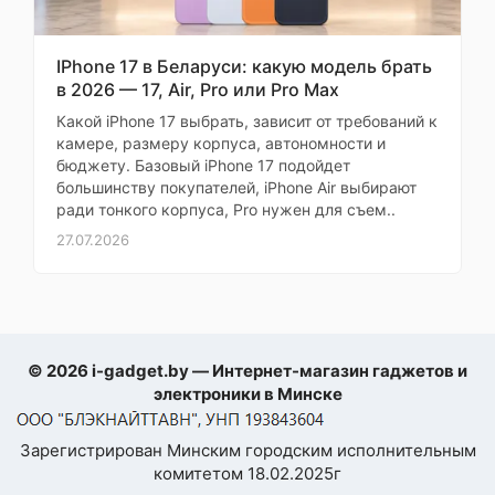
Sketchbook и Picsart.
день без
подзарядки при
активном
IPhone 17 в Беларуси: какую модель брать
использовании
Основные
в 2026 — 17, Air, Pro или Pro Max
Моя оценка —
Какой iPhone 17 выбрать, зависит от требований к
При
камере, размеру корпуса, автономности и
Операционная
В характеристиках было
Самовывозе
Android
бюджету. Базовый iPhone 17 подойдет
система
заявлено 13 часов, но
большинству покупателей, iPhone Air выбирают
на практике выходит
ради тонкого корпуса, Pro нужен для съем..
Версия ОС на
Android 15
все 15. Экран яркий,
момент выхода
заранее
27.07.2026
глаза не устают даже
Оболочка
One UI
вечером. Отличное
устройство для работы
Диагональ экрана
13.1"
и развлечений
Разрешение
© 2026 i-gadget.by — Интернет-магазин гаджетов и
Михаил
2880x1800
экрана
электроники в Минске
Дизайн красивый,
Матрица экрана
TFT
цвет серебристый
Зарегистрирован Минским городским исполнительным
комитетом 18.02.2025г
приятный
Частота
90 Гц