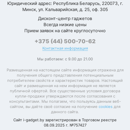
обновления экрана
Юридический адрес: Республика Беларусь, 220073, г.
Моя оценка —
Минск, ул. Кальварийская, д. 25, оф. 305
Количество точек
Но пришлось повозиться
матрицы основной
13 Мп
Дисконт-центр гаджетов
с настройками: долго
камеры
Всегда низкие цены
искала, как убрать
Прием заявок на сайте круглосуточно
лишние приложения. В
Максимальное
3840x2160
разрешение видео
+375 (44) 500-70-62
(30 к/с)
итоге всё работает
Контактная информация
хорошо, но для
Быстрая зарядка
неопытного человека
Мы работаем: с 9.00 до 21.00
сложновато. Поставила
Беспроводная
зарядка
бы 5, но из-за этого
Размещенная на настоящем сайте информация отражена для
получения общего представления потенциальным
момента — 4
потребителем свойств и характеристик товаров. Настоящий
Поддержка карт
microSDHC,
Ольга
сайт и размещенная на нем информация не является
памяти
microSDXC
публичной офертой. Все существенные условия договора
купли-продажи утверждаются после согласования с
Максимальная
консультантами. Мы полагаем, что пользуясь данным веб-
емкость карты
2 ТБ
Страница
сайтом, вы даёте своё согласие на получение
cookies
для
памяти
1 из 3
данного сайта.
Сайт i-gadget.by зарегистрирован в Торговом реестре
Возможности
Wi-Fi
08.09.2025 г. №757427
подключения