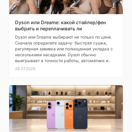
Камера для сканов
норм - Скорость
Назначение
потребительский
рабо
Dyson или Dreame: какой стайлер/фен
Операционная
Моя оценка —
выбрать и переплачивать ли
Android
система
ты отличная -
Dyson или Dreame выбирают не только по цене.
Материалы корпуса
Сначала определите задачу: быстрая сушка,
Версия
операционной
Android 15
регулярная завивка или полноценная укладка с
качественные - Вес
системы
несколькими насадками. Dyson обычно
небольшой - Цена-
выигрывает в точности работы, автоматике и..
качество топ -
Диагональ экрана
11.2"
28.07.2026
Рекомендую
Разрешение
Сергей
3200x2136
экрана
Покупала для
Матрица экрана
IPS
ребенка
Частота
144 Гц
Моя оценка —
обновления экрана
Долго изучала состав
Количество точек
13 Мп
материалов. Корпус
матрицы