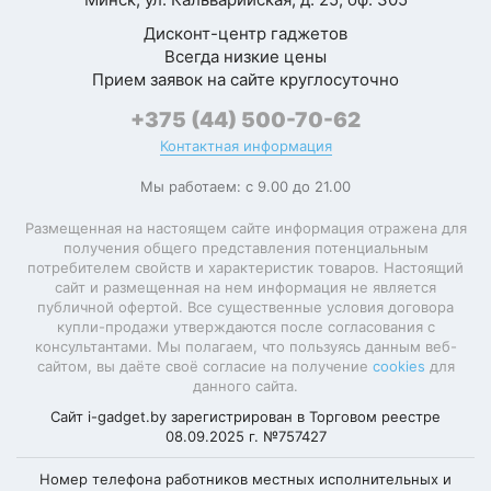
Qualcomm
Ваша
Дисконт-центр гаджетов
Процессор
Snapdragon 7+
оценка
Всегда низкие цены
Gen3
—
Прием заявок на сайте круглосуточно
Суммарное
+375 (44) 500-70-62
8
количество ядер
Ваше
Контактная информация
имя
Тактовая частота
2 800 МГц
—
Мы работаем: с 9.00 до 21.00
ARM Cortex-X4
Размещенная на настоящем сайте информация отражена для
2800 МГц + Kryo
получения общего представления потенциальным
Gold Cortex-
Комментарий
потребителем свойств и характеристик товаров. Настоящий
Микроархитектура
A720 2600 МГц +
сайт и размещенная на нем информация не является
ЦПУ
Kryo Silver
публичной офертой. Все существенные условия договора
Cortex-A520
купли-продажи утверждаются после согласования с
1900 МГц
консультантами. Мы полагаем, что пользуясь данным веб-
сайтом, вы даёте своё согласие на получение
cookies
для
Разрядность
данного сайта.
64 бита
Сайт i-gadget.by зарегистрирован в Торговом реестре
Техпроцесс
4 нм
08.09.2025 г. №757427
Графический
Qualcomm
Номер телефона работников местных исполнительных и