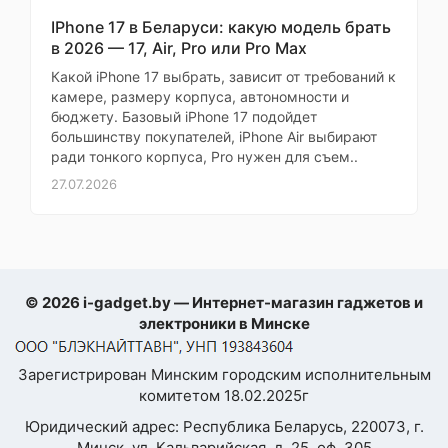
безопасный, без резкого
IPhone 17 в Беларуси: какую модель брать
Максимальное
3840x2160 (30
запаха. Экран не
в 2026 — 17, Air, Pro или Pro Max
разрешение видео
к/с)
мерцает, глаза не
Какой iPhone 17 выбрать, зависит от требований к
устают. Радует, что есть
При
Быстрая зарядка
(45 Вт)
камере, размеру корпуса, автономности и
защита от детей. Но
Самовывозе
бюджету. Базовый iPhone 17 подойдет
хотелось бы меньше
Беспроводная
большинству покупателей, iPhone Air выбирают
зарядка
пластика в упаковке. В
ради тонкого корпуса, Pro нужен для съем..
остальном всё хорошо
заранее
27.07.2026
Поддержка карт
Наталья
памяти
Возможности
Wi-Fi
подключения
Страница
1 из 3
© 2026 i-gadget.by — Интернет-магазин гаджетов и
Голосовые вызовы
электроники в Минске
Процессор
Зарегистрирован Минским городским исполнительным
Оставить
комитетом 18.02.2025г
Qualcomm
Платформа
отзыв
Юридический адрес: Республика Беларусь, 220073, г.
Snapdragon
Минск, ул. Кальварийская, д. 25, оф. 305