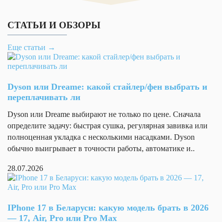
Самовывоз
разрешение видео
Edge
и
Беспроводная
зарядка
розничных
СТАТЬИ И ОБЗОРЫ
Samsung
Быстрая зарядка
HONOR SuperCharge
закупок.
Galaxy
Поддержка карт
Буду
Еще статьи
→
S25 FE
памяти
обращаться
Количество
Назад
в
физических SIM-
2
Samsung
карт
будущем
Galaxy S24
Dyson или Dreame: какой стайлер/фен выбрать и
Формат SIM-карты
nano-SIM, eSIM
Серии
переплачивать ли
Анна
Процессор
Петрова
Samsung
Dyson или Dreame выбирают не только по цене. Сначала
Приобретал
Galaxy
Платформа
Qualcomm Snapdragon
определите задачу: быстрая сушка, регулярная завивка или
данное
S24
Процессор
Qualcomm Snapdragon 7 Gen 4
полноценная укладка с несколькими насадками. Dyson
устройство
Ultra
Тактовая частота
для
2 800 МГц
обычно выигрывает в точности работы, автоматике и..
процессора
Samsung
корпоративных
Samsung
Количество ядер
8 (1+3+4)
Galaxy
нужд
28.07.2026
Galaxy
ARM Cortex-A720 2800 МГц + ARM
S24
Моя
Микроархитектура
S24+
Cortex-A720 2400 МГц + ARM Cortex-
Серии
оценка
ЦПУ
A520 1840 МГц
—
Разрядность
Samsung
64 бита
IPhone 17 в Беларуси: какую модель брать в 2026
процессора
Предварительно
Galaxy
— 17, Air, Pro или Pro Max
Техпроцесс
4 нм
сравнил
S24 FE