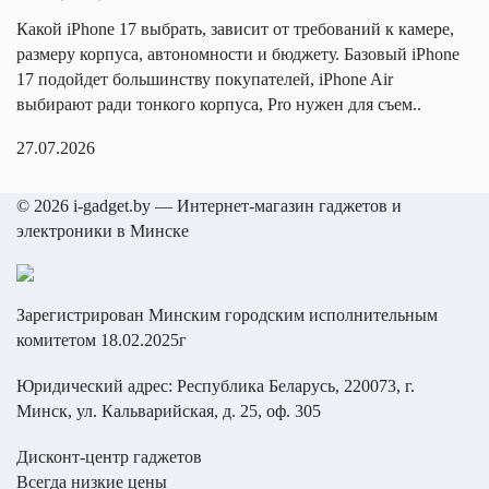
Графический
цены
Qualcomm Adreno 722
Какой iPhone 17 выбрать, зависит от требований к камере,
ускоритель
у
Samsung
размеру корпуса, автономности и бюджету. Базовый iPhone
Galaxy
нескольких
Конструкция
17 подойдет большинству покупателей, iPhone Air
S24
поставщиков,
выбирают ради тонкого корпуса, Pro нужен для съем..
Конструкция
здесь
моноблок
Назад
корпуса
27.07.2026
оказалось
Samsung
Стереодинамики
Galaxy Z
наиболее
Материал граней
алюминий
Fold Серии
Материал задней
выгодно
© 2026 i-gadget.by — Интернет-магазин гаджетов и
алюминий
крышки
по
Samsung
электроники в Минске
Ударопрочный
Galaxy
соотношению
корпус
Z Fold8
цена/
Пыле- и
Ultra
IP68, IP69, IP69K
комплектация.
влагозащита
Зарегистрирован Минским городским исполнительным
Встроенные
Обратил
Samsung
комитетом 18.02.2025г
Samsung
магниты (для
Galaxy
внимание
Galaxy
зарядки и
Z Fold
на
Z Fold8
аксессуаров)
Серии
Юридический адрес: Республика Беларусь, 220073, г.
наличие
Физическая
Минск, ул. Кальварийская, д. 25, оф. 305
всех
QWERTY-
Samsung
клавиатура
необходимых
Galaxy
Дисконт-центр гаджетов
Сканер отпечатка
Z Fold7
документов:
оптический
Всегда низкие цены
пальца