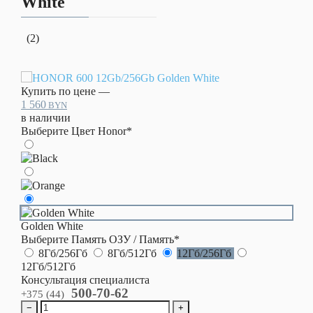
White
Apple
iPhone 17
(2)
Apple
iPhone
17e
Купить по цене —
1 560
BYN
Назад
в наличии
Apple iPhone
Выберите Цвет Honor
*
16 Серии
Apple
iPhone 16
Pro Max
Apple
Golden White
iPhone 16
Выберите Память ОЗУ / Память
*
Pro
ple
8Гб/256Гб
8Гб/512Гб
12Гб/256Гб
hone
12Гб/512Гб
Apple
Консультация специалиста
рии
iPhone 16
500-70-62
+375 (44)
−
+