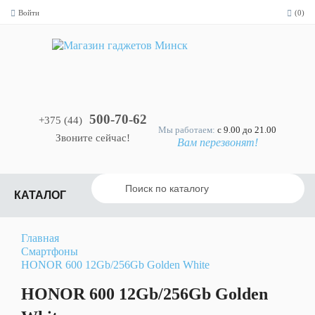
Войти
(0)
 iPhone
Назад
Apple iPhone
500-70-62
+375 (44)
17 Серии
Мы работаем:
с 9.00 до 21.00
Звоните сейчас!
Вам перезвонят!
Apple
iPhone 17
Pro Max
КАТАЛОГ
Apple
iPhone 17
Pro
ple
Главная
hone
Смартфоны
HONOR 600 12Gb/256Gb Golden White
Apple
рии
iPhone 17
Air
HONOR 600 12Gb/256Gb Golden