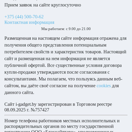
товарный
Прием заявок на сайте круглосуточно
Расположение
чек,
Samsung
сканера отпечатка
встроен в дисплей
Galaxy
+375 (44) 500-70-62
пальца
гарантийный
Z Fold6
Контактная информация
При
Разблокировка по
талон,
лицу
Мы работаем: с 9.00 до 21.00
Самовывозе
кассовый
Назад
симметричные рамки экрана, ИК-
Samsung
чек
Размещенная на настоящем сайте информация отражена для
Функциональные
передатчик, электронный компас,
Galaxy Z Flip
–
особенности
настраиваемая кнопка (кнопка
получения общего представления потенциальным
Серии
действия), обратная проводная зарядка
всё
заранее
потребителем свойств и характеристик товаров. Настоящий
в
Samsung
сайт и размещенная на нем информация не является
Размеры и вес
Galaxy
порядке.
публичной офертой. Все существенные условия договора
Z Flip8
Доставку
купли-продажи утверждаются после согласования с
Длина
156 мм
Ширина
заказал
74.7 мм
консультантами. Мы полагаем, что пользуясь данным веб-
Samsung
Толщина
7.8 мм
Samsung
курьером,
сайтом, вы даёте своё согласие на получение
cookies
для
Galaxy
Вес
190 г
Galaxy
привезли
данного сайта.
Z Flip7
Z Flip
в
Серии
Экран
Сайт i-gadget.by зарегистрирован в Торговом реестре
офис
Samsung
08.09.2025 г. №757427
Количество цветов
на
Galaxy
1.073 млрд
экрана
следующий
Z Flip7
Номер телефона работников местных исполнительных и
Разрешающая
FE
день,
распорядительных органов по месту государственной
способность
458 ppi
регистрации ООО «Блэкнайттавн», уполномоченных
упаковка