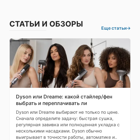
Тактовая частота
4 320 МГц
процессора
СТАТЬИ И ОБЗОРЫ
Количество ядер
8 (2+6)
Еще статьи
→
При
Микроархитектура
Oryon V2 Phoenix L 4320 М
ЦПУ
Phoenix M 3530
Самовывозе
Разрядность
64 бита
процессора
заранее
Техпроцесс
3 нм
Графический
Qualcomm Adreno
ускоритель
Dyson или Dreame: какой стайлер/фен
выбрать и переплачивать ли
Модем
Qualcomm Snapdrag
Dyson или Dreame выбирают не только по цене.
Сначала определите задачу: быстрая сушка,
регулярная завивка или полноценная укладка с
Конструкция
несколькими насадками. Dyson обычно
выигрывает в точности работы, автоматике и..