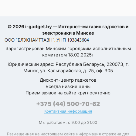
QWERTY-
клавиатура
Сканер отпечатка
оптический
© 2026 i-gadget.by — Интернет-магазин гаджетов и
пальца
электроники в Минске
Расположение
сканера отпечатка
встроен в дисп
Зарегистрирован Минским городским исполнительным
пальца
комитетом 18.02.2025г
Разблокировка по
Юридический адрес: Республика Беларусь, 220073, г.
лицу
Минск, ул. Кальварийская, д. 25, оф. 305
Дисконт-центр гаджетов
симметричные рамки э
Функциональные
Всегда низкие цены
передатчик, электронн
особенности
настраиваемая кнопк
Прием заявок на сайте круглосуточно
действия), обратная пров
+375 (44) 500-70-62
Контактная информация
Размеры и вес
Мы работаем: с 9.00 до 21.00
Размещенная на настоящем сайте информация отражена для