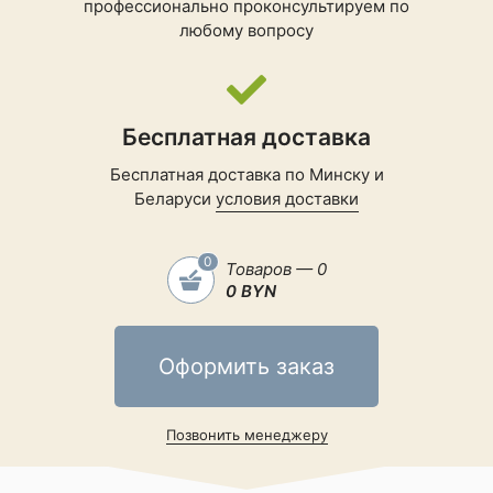
Обратная
профессионально проконсультируем по
беспроводная
любому вопросу
зарядка
Быстрая зарядка
HONOR SuperCha
Поддержка карт
Бесплатная доставка
памяти
Бесплатная доставка по Минску и
Количество
Беларуси
условия доставки
физических SIM-
2
карт
0
Товаров — 0
Формат SIM-карты
nano-SIM, eSI
0 BYN
Процессор
Оформить заказ
Платформа
Qualcomm Snapdr
Позвонить менеджеру
Процессор
Qualcomm Snapdragon