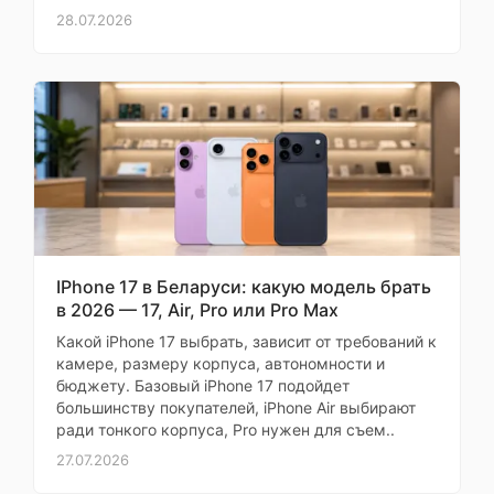
28.07.2026
Конструкция
моноблок
корпуса
Стереодинамики
Материал граней
алюминий
Материал задней
алюминий
крышки
Ударопрочный
корпус
IPhone 17 в Беларуси: какую модель брать
в 2026 — 17, Air, Pro или Pro Max
Пыле- и
IP68, IP69, IP6
влагозащита
Какой iPhone 17 выбрать, зависит от требований к
камере, размеру корпуса, автономности и
Встроенные
бюджету. Базовый iPhone 17 подойдет
магниты (для
большинству покупателей, iPhone Air выбирают
зарядки и
ради тонкого корпуса, Pro нужен для съем..
аксессуаров)
27.07.2026
Физическая