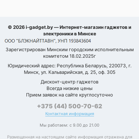
Конструкция
Конструкция
со складным экраном
корпуса
(flip)
© 2026 i-gadget.by — Интернет-магазин гаджетов и
электроники в Минске
Стереодинамики
Я согласен с
Политикой
Материал граней
алюминий
Зарегистрирован Минским городским исполнительным
конфиденциальности
комитетом 18.02.2025г
данного сайта
Материал задней
стекло
Юридический адрес: Республика Беларусь, 220073, г.
крышки
Минск, ул. Кальварийская, д. 25, оф. 305
Ударопрочный
Дисконт-центр гаджетов
корпус
Всегда низкие цены
Прием заявок на сайте круглосуточно
Пыле- и
IP48
влагозащита
+375 (44) 500-70-62
Контактная информация
Физическая
QWERTY-
Мы работаем: с 9.00 до 21.00
клавиатура
Размещенная на настоящем сайте информация отражена для