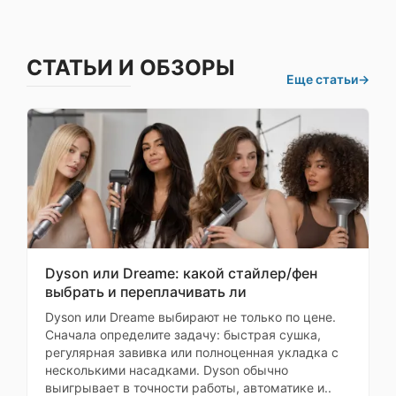
не маркий
Беспроводная
15 Вт
зарядка
Моя оценка —
Обратная
Шарнир без люфта,
СТАТЬИ И ОБЗОРЫ
беспроводная
4.5 Вт
складывается с
Еще статьи
→
зарядка
приятным усилием.
При
Запаха нет. Экран: без
Qualcomm Quick
Самовывозе
Быстрая зарядка
Charge
зазоров, цветопередача
точная. Зарядное
Поддержка карт
устройство
заранее
памяти
качественное, провод
Количество
оплетен. Надежность на
физических SIM-
1
высоте. Владельцы
карт
довольны
Dyson или Dreame: какой стайлер/фен
выбрать и переплачивать ли
Формат SIM-карты
nano-SIM, eSIM
Эксперт_по_качеству
Dyson или Dreame выбирают не только по цене.
Сначала определите задачу: быстрая сушка,
Процессор
регулярная завивка или полноценная укладка с
Страница
несколькими насадками. Dyson обычно
1 из 3
Платформа
Samsung Exynos
выигрывает в точности работы, автоматике и..