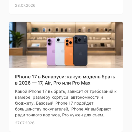
28.07.2026
Процессор
Exynos 2400
Тактовая частота
Оставить
3 100 МГц
процессора
отзыв
Количество ядер
10 (1+2+3+4)
Ваша
ARM Cortex-X4 3100
оценка
МГц + Cortex-A720
—
Микроархитектура
2900 МГц + Cortex-
ЦПУ
A720 2600 МГц +
Cortex-A520 1800 МГц
Ваше
IPhone 17 в Беларуси: какую модель брать
имя
в 2026 — 17, Air, Pro или Pro Max
Разрядность
64 бита
—
процессора
Какой iPhone 17 выбрать, зависит от требований к
камере, размеру корпуса, автономности и
Техпроцесс
4 нм
бюджету. Базовый iPhone 17 подойдет
Комментарий
большинству покупателей, iPhone Air выбирают
Графический
ради тонкого корпуса, Pro нужен для съем..
Xclipse 940
ускоритель
27.07.2026