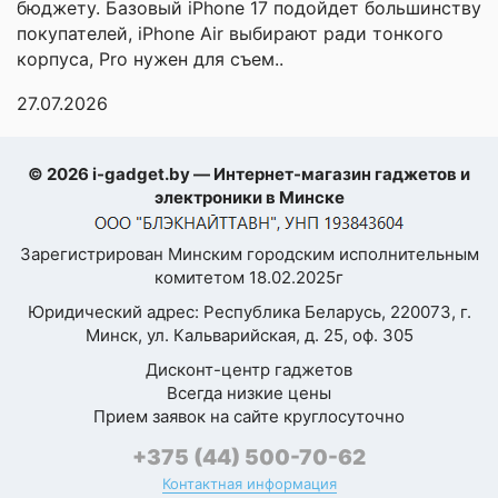
алюминия с
бюджету. Базовый iPhone 17 подойдет большинству
повышенной
покупателей, iPhone Air выбирают ради тонкого
прочностью, а стекло
корпуса, Pro нужен для съем..
— Corning® Gorilla®
Glass Victus® 2.
27.07.2026
✅ AI и функции:
В Galaxy S25
добавлены новые
© 2026 i-gadget.by — Интернет-магазин гаджетов и
интеллектуальные
электроники в Минске
функции, включая
усовершенствованные
Зарегистрирован Минским городским исполнительным
ассистенты для фото
и заметок.
комитетом 18.02.2025г
Юридический адрес: Республика Беларусь, 220073, г.
✅
Минск, ул. Кальварийская, д. 25, оф. 305
Энергоэффективность:
Оптимизация
Дисконт-центр гаджетов
программного
Всегда низкие цены
обеспечения и
Прием заявок на сайте круглосуточно
энергоэффективные
компоненты
+375 (44) 500-70-62
увеличивают время
Контактная информация
автономной работы.