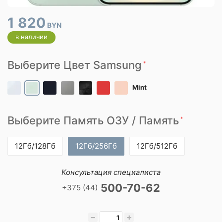
1 820
BYN
в наличии
Выберите Цвет Samsung
*
Mint
Выберите Память ОЗУ / Память
*
12Гб/128Гб
12Гб/256Гб
12Гб/512Гб
Консультация специалиста
500-70-62
+375 (44)
−
+