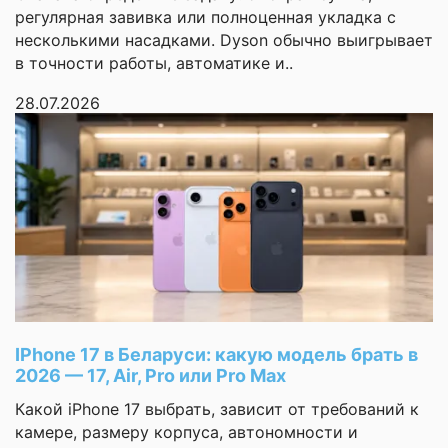
получила улучшения в
регулярная завивка или полноценная укладка с
области обработки
несколькими насадками. Dyson обычно выигрывает
изображений, включая
в точности работы, автоматике и..
более продвинутые
алгоритмы AI для
28.07.2026
съемки.
✅ Дисплей:
Максимальная
яркость дисплея
остается на уровне
2600 нит, но внедрены
Отличия от
улучшения в
предыдущего
динамическом
поколения
отображении и
адаптивной частоте
обновления.
IPhone 17 в Беларуси: какую модель брать в
✅ Материалы и
защита:
2026 — 17, Air, Pro или Pro Max
Рамка устройства
Какой iPhone 17 выбрать, зависит от требований к
выполнена из
улучшенного
камере, размеру корпуса, автономности и