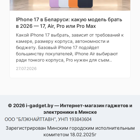
блока камер
старый уже совсем
200Мп, f/2.6, 1/1.4",
тормозил
100% Focus Pixels,
оптическая
IPhone 17 в Беларуси: какую модель брать
Моя оценка —
стабилизация, 3.7x
в 2026 — 17, Air, Pro или Pro Max
оптический зум, 100x
Сейчас просто не
цифровой зум,
Какой iPhone 17 выбрать, зависит от требований к
нарадуюсь! Главное,
телеобъектив
камере, размеру корпуса, автономности и
что всё блестит и не
бюджету. Базовый iPhone 17 подойдет
Максимальное
3840x2160 (120
собирает отпечатки
большинству покупателей, iPhone Air выбирают
разрешение видео
кадров/с)
пальцев — для меня это
ради тонкого корпуса, Pro нужен для съем..
важно, потому что дома
27.07.2026
Беспроводная
80 Вт
вечно всё пачкается.
зарядка
Корпус приятный на
Обратная
ощупь, нескользкий.
беспроводная
Влажная уборка рядом
зарядка
— не страшно, брызги
© 2026 i-gadget.by — Интернет-магазин гаджетов и
не страшны.
электроники в Минске
Быстрая зарядка
HONOR SuperCharge
Фотографирую
Поддержка карт
продукты и готовые
Зарегистрирован Минским городским исполнительным
памяти
блюда для блога —
комитетом 18.02.2025г