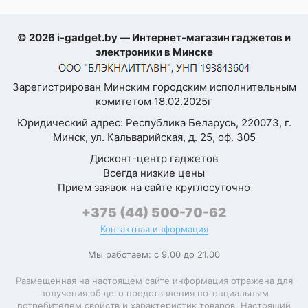
USB Power Delivery,
Быстрая зарядка
Qualcomm Quick
Charge
Оставить
© 2026 i-gadget.by — Интернет-магазин гаджетов и
отзыв
электроники в Минске
Поддержка карт
памяти
Зарегистрирован Минским городским исполнительным
Ваша
Количество
оценка
комитетом 18.02.2025г
физических SIM-
2
—
Юридический адрес: Республика Беларусь, 220073, г.
карт
Минск, ул. Кальварийская, д. 25, оф. 305
Формат SIM-карты
nano-SIM
Ваше
Дисконт-центр гаджетов
имя
Всегда низкие цены
—
Процессор
Прием заявок на сайте круглосуточно
+375 (44) 500-70-62
Платформа
Qualcomm Snapdragon
Контактная информация
Комментарий
Qualcomm Snapdragon
Процессор
Мы работаем: с 9.00 до 21.00
8 Elite Gen 5
Размещенная на настоящем сайте информация отражена для
Тактовая частота
получения общего представления потенциальным
4 600 МГц
процессора
потребителем свойств и характеристик товаров. Настоящий