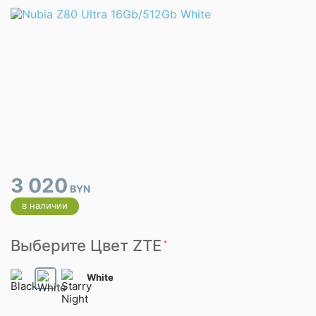
3 020
BYN
в наличии
Выберите Цвет ZTE
*
White