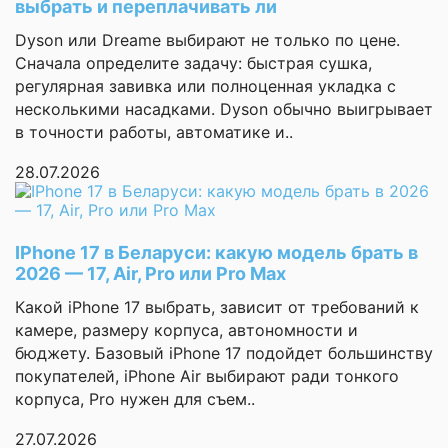
выбрать и переплачивать ли
камеры
материалы, отсутствие
вредных веществ.
заранее
Dyson или Dreame выбирают не только по цене.
50 Мп, f/1.7, 35мм,
Корпус приятный на
Сначала определите задачу: быстрая сушка,
1/1.3", 1.2мкм,
ощупь, нет острых
регулярная завивка или полноценная укладка с
оптическая
стабилизация
углов. Дочка случайно
несколькими насадками. Dyson обычно выигрывает
64 Мп, f/2.4, 70мм,
уронила – ничего не
в точности работы, автоматике и..
1/2.0", 0.7мкм, multi-
разбилось, прочный.
Характеристики
directional PDAF (15cm
28.07.2026
Экран не бликует, глаза
блока камер
- ∞), оптическая
стабилизация, 2.7x
не устают. Очень рада,
оптический зум,
что нашла такую
телеобъектив
безопасную модель для
IPhone 17 в Беларуси: какую модель брать в
50 Мп, f/1.8, 18мм,
2026 — 17, Air, Pro или Pro Max
всей семьи
1/1.55", PDAF,
сверхширокоугольный
Екатерина Смирнова
Какой iPhone 17 выбрать, зависит от требований к
камере, размеру корпуса, автономности и
Максимальное
7680x4320 (30
бюджету. Базовый iPhone 17 подойдет большинству
разрешение видео
кадров/с)
покупателей, iPhone Air выбирают ради тонкого
Страница
Беспроводная
1 из 3
корпуса, Pro нужен для съем..
80 Вт
зарядка
27.07.2026