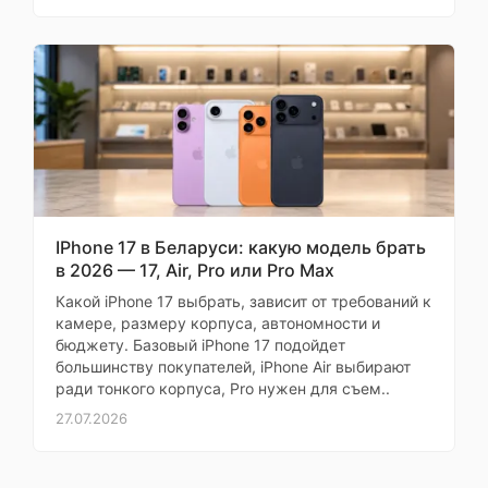
делах этих не сильна, но
Графический
Qualcomm A
он терпеливо
ускоритель
объяснил... Домой
Модем
Qualcomm Sna
принесли, распаковали,
все красиво... Теперь
вот осваиваю
Конструкция
потихоньку... Голос у
него приятный, когда
звонит... И фотографии
IPhone 17 в Беларуси: какую модель брать
Конструкция
моно
внуков хорошо
корпуса
в 2026 — 17, Air, Pro или Pro Max
получаются... Большое
Какой iPhone 17 выбрать, зависит от требований к
спасибо магазину за
Стереодинамики
Dolby Atmos, S
камере, размеру корпуса, автономности и
внимание к пожилым
бюджету. Базовый iPhone 17 подойдет
Материал граней
алюм
людям... Дай вам Бог
большинству покупателей, iPhone Air выбирают
здоровья... С
ради тонкого корпуса, Pro нужен для съем..
Материал задней
стек
уважением, Зинаида
27.07.2026
крышки
Петровна
Ударопрочный
Зинаида Петровна
корпус