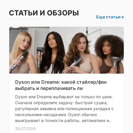
Формат SIM-карты
nano-SIM
Моя оценка —
СТАТЬИ И ОБЗОРЫ
Еще статьи
→
Камера радует. Батарея
Процессор
При
держит долго. Дизайн
приятный. Рекомендую к
Самовывозе
покупке
Платформа
Qualcomm S
Владимир
заранее
Процессор
Qualcomm Snapd
Здравствуйте, мои
Тактовая частота
4 320
дорогие
процессора
Моя оценка —
Dyson или Dreame: какой стайлер/фен
Количество ядер
8 (2
выбрать и переплачивать ли
Давно присматривала
Микроархитектура
Oryon V2 Phoenix L 4320 М
себе новый аппарат...
Dyson или Dreame выбирают не только по цене.
ЦПУ
3530
Сначала определите задачу: быстрая сушка,
Внук посоветовал эту
регулярная завивка или полноценная укладка с
модель... Очень
Разрядность
несколькими насадками. Dyson обычно
64 б
вежливый молодой
процессора
выигрывает в точности работы, автоматике и..
человек в магазине все
28.07.2026
Техпроцесс
3 н
рассказал, показал... Я в