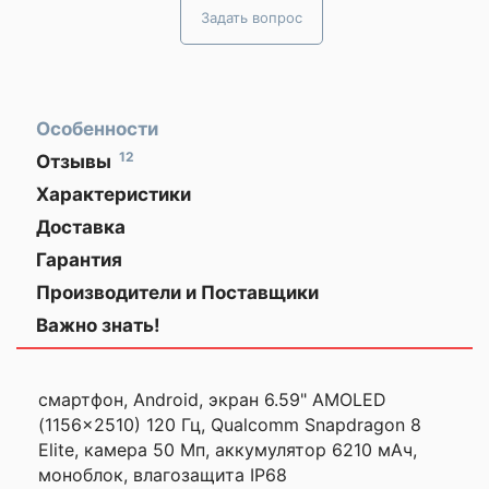
Задать вопрос
Особенности
12
Отзывы
Добрый день! Очень
ЗАКАЗЫВАЙТЕ
Характеристики
хочу поделиться
ГАДЖЕТЫ
Общая информация
ЗАРАНЕЕ!
своими
Доставка
по
впечатлениями
Гарантия
Минску,
Дата выхода на
2025
Моя оценка —
Производители и Поставщики
рынок
Давно присматривался
Важно знать!
Описание
к новому телефону, и
✅Ключевые характеристик
вот наконец решился.
Модель ориентирована на пользователей, ко
Консультанты в
смартфон, Android, экран 6.59" AMOLED
производительность, современный диспле
коммуникационные возможности. Оснащена эк
магазине были
(1156x2510) 120 Гц, Qualcomm Snapdragon 8
частотой обновления 120 Гц, оперативной памят
Elite, камера 50 Мп, аккумулятор 6210 мАч,
настолько любезны, что
памятью до 512 ГБ, что подходит для ресурсо
моноблок, влагозащита IP68
я просто не мог не
повседневного использования. Поддержка двух S