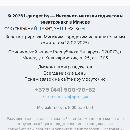
Пыле- и
IP6
© 2026 i-gadget.by — Интернет-магазин гаджетов и
влагозащита
Страница
электроники в Минске
1 из 3
Физическая
QWERTY-
Зарегистрирован Минским городским исполнительным
клавиатура
комитетом 18.02.2025г
Оставить
Сканер отпечатка
Юридический адрес: Республика Беларусь, 220073, г.
ультразв
пальца
Минск, ул. Кальварийская, д. 25, оф. 305
отзыв
Дисконт-центр гаджетов
Расположение
сканера отпечатка
Всегда низкие цены
встроен в
Ваша
пальца
Прием заявок на сайте круглосуточно
оценка
—
+375 (44) 500-70-62
Разблокировка по
лицу
Контактная информация
Ваше
экран с поддержкой Dolby 
Мы работаем: с 9.00 до 21.00
имя
экраном без ложных касан
—
Функциональные
зарядка, жидкостная 
Размещенная на настоящем сайте информация отражена для
особенности
линейный вибромото
получения общего представления потенциальным
потребителем свойств и характеристик товаров. Настоящий
электронны