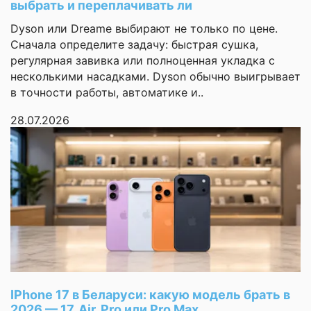
выбрать и переплачивать ли
50 Мп, f/1.7, 23мм, 1/1.55",
заранее
Dyson или Dreame выбирают не только по цене.
стабилизация, широкоуго
Оставить
Сначала определите задачу: быстрая сушка,
Характеристики
50 Мп, f/1.9, 46мм, 1/2.76"
регулярная завивка или полноценная укладка с
блока камер
телеобъектив
отзыв
12 Мп, f/2.2, 15mm, 120˚, 1/3
несколькими насадками. Dyson обычно выигрывает
сверхширокоугольный
в точности работы, автоматике и..
Ваша
оценка
Максимальное
28.07.2026
3840x2160 (60 кадров/с)
—
разрешение видео
Беспроводная
зарядка
Ваше
имя
—
Быстрая зарядка
USB Power Delivery, Xi
Поддержка карт
памяти
Комментарий
Количество
физических SIM-
2
карт
IPhone 17 в Беларуси: какую модель брать в
2026 — 17, Air, Pro или Pro Max