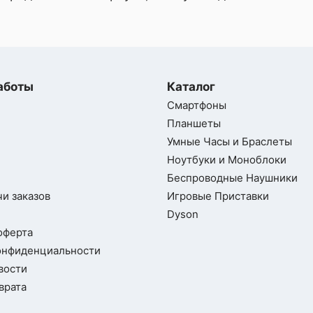
gon 7 Gen 4
аботы
Каталог
Смартфоны
Планшеты
2800 МГц + ARM Cortex-A720 2400 МГц +
Умные Часы и Браслеты
1840 МГц
Ноутбуки и Моноблоки
Беспроводные Наушники
и заказов
Игровые Приставки
Dyson
оферта
онфиденциальности
722
вости
врата