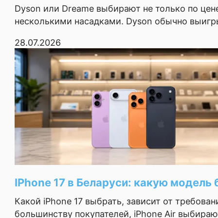
Dyson или Dreame выбирают не только по цене
Беспроводная
несколькими насадками. Dyson обычно выигры
зарядка
28.07.2026
Быстрая зарядка
USB Power Deli
Поддержка карт
памяти
Количество
физических SIM-
2
карт
Формат SIM-карты
nano-SIM
IPhone 17 в Беларуси: какую модель бр
Процессор
Какой iPhone 17 выбрать, зависит от требова
большинству покупателей, iPhone Air выбирают
Платформа
Qualcomm Snapdra