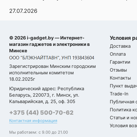
27.07.2026
Процессор
Qualcomm Snapdra
Тактовая частота
2 800 МГц
процессора
© 2026 i-gadget.by — Интернет-
Условия р
магазин гаджетов и электроники в
Количество ядер
8 (1+3+4)
Доставка
Минске
Оплата
Микроархитектура
ARM Cortex-A720 
Гарантии
Зарегистрирован Минским городским
ЦПУ
ARM Cortex-A520 
Отзывы
При
исполнительным комитетом
Контакты
18.02.2025г
Разрядность
Самовывозе
64 бита
Пункт выдач
процессора
Юридический адрес: Республика
Trade-In
Беларусь, 220073, г. Минск, ул.
Техпроцесс
4 нм
Кальварийская, д. 25, оф. 305
Публичная 
заранее
Политика к
+375 (44) 500-70-62
Графический
Qualcomm Adreno 
Статьи и но
ускоритель
Контактная информация
Условия воз
Мы работаем: с 9.00 до 21.00