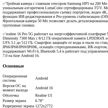
✅Тройная камера с главным сенсором Samsung HP5 на 200 Мп
уникальным алгоритмом LumaColor сертифицирована TÜV. М
поддерживает профессиональную съемку портретов, видео 4К
функции ИИ-редактирования и Pro-уровень стабилизации (OIS
Фронтальная камера 50 Мп позволяет делать детализированны
групповые снимки.
✅realme 16 Pro 5G работает на энергоэффективной платформе 
Dimensity 7300 Max с 8/12 ГБ оперативной памяти LPDDR4X 
UFS 3.1 до 512 ГБ. Смартфон защищён от воды и пыли по стан
IP66/IP68/IP69/IP69K, оснащён стереодинамиками, ИК-портом,
поддерживает Wi-Fi 6, Bluetooth 5.4 и работает под управление
7.0 на базе Android 16.
Основные
Операционная
Android
система
Версия ОС на
Android 16
момент выхода
Оболочка
Realme UI
Размер экрана
6.78"
Разрешение экрана
1272x2772