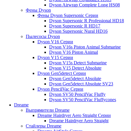
Dyson Airwrap Complete Long HS08
Фены Dyson
Фены Dyson Supersonic Серии
Dyson Supersonic R Professional HD18
Dyson Supersonic R HD17
Dyson Supersonic Nural HD16
Пылесосы Dyson
Dyson V16 Серии
Dyson V16s Piston Animal Submarine
Dyson V16 Piston Animal
Dyson V15 Серии
Dyson V15s Detect Submarine
Dyson V15 Detect Absolute
Dyson Gen5detect Серии
Dyson Gen5detect Absolute
Dyson Gen5detect Absolute SV23
Dyson PencilVac Серии
Dyson SV50 PencilVac Fluffy
Dyson SV50 PencilVac Fluffycones
Dreame
Выпрямители Dreame
Dreame Hairdryer Aero Straight Серии
Dreame Hairdryer Aero Straight
Стайлеры Dreame