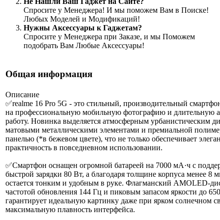
Не Нашли Ваш Гаджет на Сайте?
Спросите у Менеджера! И мы поможем Вам в Поиске!
Любых Моделей и Модификаций!
Нужны Аксессуары к Гаджетам?
Спросите у Менеджера при Заказе, и мы Поможем
подобрать Вам Любые Аксессуары!
Общая информация
Описание
✅realme 16 Pro 5G - это стильный, производительный смартфо
на профессиональную мобильную фотографию и длительную 
работу. Новинка выделяется атмосферным урбанистическим ди
матовыми металлическими элементами и премиальной полиме
панелью (*в бежевом цвете), что не только обеспечивает элеган
практичность в повседневном использовании.
✅Смартфон оснащен огромной батареей на 7000 мА·ч с подде
быстрой зарядки 80 Вт, а благодаря толщине корпуса менее 8 
остается тонким и удобным в руке. Флагманский AMOLED-ди
частотой обновления 144 Гц и пиковым запасом яркости до 65
гарантирует идеальную картинку даже при ярком солнечном св
максимальную плавность интерфейса.