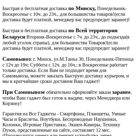
по Минску,
Быстрая и бесплатная доставка
Понедельник-
Воскресенье с 10ч. до 23ч., для большинства товаров!(если
доставка будет платной, менеджер вас предупредит заранее)!
по Всей территории
Быстрая и бесплатная доставка
Беларуси
Вторник-Воскресенье с 7ч. до 23ч., до подъезда(в
любой уголок страны), для большинства Товаров!(если
доставка будет платной, менеджер вас предупредит заранее)!
Самовывоз
: г. Минск, ул.М.Танка 30, Понедельник-Пятница
с 12ч до 19ч; Cуббота с 12ч. до 16ч.; в Воскресенье работает
только доставка. Если Вам не подходит время для
Самовывоза, можете заказать Быструю доставку курьером, и
мы в кратчайшие сроки доставим Ваш гаджет!
При Самовывозе
заранее
обязательно оформляйте заказа
,
чтобы Ваш гаджет был готов к выдаче, через Менеджера или
Корзину!
Гарантия на Все Гаджеты - Смартфоны, Планшеты, Умные
Часы и Браслеты, Ноутбуки, Беспроводные Наушники,
Колонки, Игровые Приставки, Экшен-Камеры, Технику
Dyson, представленные на сайте, составляет 12 мес.
(Производится замена или ремонт устройства, через,