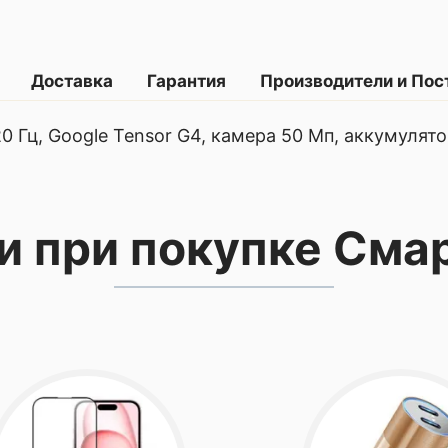
Доставка
Гарантия
Производители и По
20 Гц, Google Tensor G4, камера 50 Мп, аккумулят
 информация
и при покупке Сма
2024 г.
писание
твенного интеллекта
в Pixel на сегодняшний день. Он создан для
осредственно на самом устройстве.
ельный дисплей