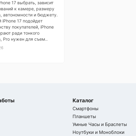
Phone 17 выбрать, зависит
ований к камере, размеру
, FOV 82°, 1/1.31", оптическая стабилизация,
, автономности и бюджету.
широкоугольный
 iPhone 17 подойдет
7, FOV 123°, 1/2.55", сверхширокоугольный
ству покупателей, iPhone
ирают ради тонкого
, Pro нужен для съем..
3840x2160 (60 кадров/с)
26
аботы
Каталог
Смартфоны
Планшеты
Умные Часы и Браслеты
Ноутбуки и Моноблоки