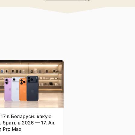
6.24"
1080x2424
й. Экран
OLED
ссор
мера
120 Гц
П.
 Разъём
droid
LPDDR5X
даптер,
UFS 3.1
 17 в Беларуси: какую
 брать в 2026 — 17, Air,
50 Мп
и Pro Max