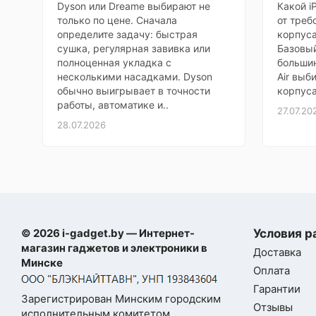
Dyson или Dreame выбирают не
Какой i
мужу, он
только по цене. Сначала
от треб
в
50 Мп, f/1.68
определите задачу: быстрая
корпуса
Характеристики
восторге
сушка, регулярная завивка или
Базовый
блока камер
48 Мп, f/1.
полноценная укладка с
большин
Доставили быстро, упаковано
несколькими насадками. Dyson
Air выб
отлично. Камера супер, снимает
обычно выигрывает в точности
корпуса
Максимальное
даже ночью чётко. Батареи хватает
работы, автоматике и..
разрешение видео
27.07.20
на целый день без подзарядки.
28.07.2026
Экран яркий, цвета сочные. Муж
Беспроводная
говорит, что в руке лежит идеально.
зарядка
Очень довольны покупкой. Спасибо
продавцу за консультацию и
Обратная
беспроводная
быструю обработку заказа.
зарядка
Обязательно приду ещё
© 2026 i-gadget.by — Интернет-
Условия р
Анна Петрова
магазин гаджетов и электроники в
Быстрая зарядка
Доставка
Минске
Оплата
Искал что-
Поддержка карт
Моя оценка —
Гарантии
то
памяти
Зарегистрирован Минским городским
Отзывы
недорогое,
исполнительным комитетом