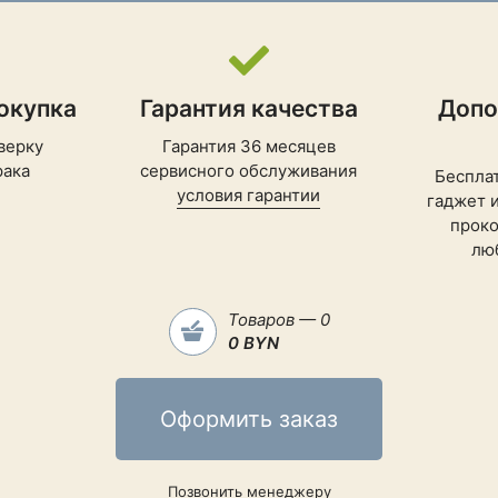
азмытые фотографии.
to Unblur в Google Photos помогает улучшить
и - новые или старые.
окупка
Гарантия качества
Допо
сновные
верку
Гарантия 36 месяцев
рака
сервисного обслуживания
Беспла
условия гарантии
смартфон
гаджет 
проко
лю
новый
Товаров — 0
Android
0 BYN
Android 14
Оформить заказ
Android без оболочки
Позвонить менеджеру