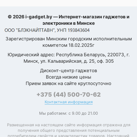
Конструкция
© 2026 i-gadget.by — Интернет-магазин гаджетов и
электроники в Минске
Конструкция
монобло
Зарегистрирован Минским городским исполнительным
корпуса
комитетом 18.02.2025г
Стереодинамики
Юридический адрес: Республика Беларусь, 220073, г.
Минск, ул. Кальварийская, д. 25, оф. 305
Материал граней
пластик
Дисконт-центр гаджетов
Всегда низкие цены
Материал задней
стекло
крышки
Прием заявок на сайте круглосуточно
+375 (44) 500-70-62
Ударопрочный
корпус
Контактная информация
Пыле- и
Мы работаем: с 9.00 до 21.00
IP68
влагозащита
Размещенная на настоящем сайте информация отражена для
получения общего представления потенциальным
Встроенные
потребителем свойств и характеристик товаров. Настоящий