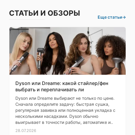
50 Мп, f/1.77, 1/1.55
стабилизация, шир
СТАТЬИ И ОБЗОРЫ
Характеристики
50 Мп, f/3.05, 50мм, 1/2.
Еще статьи
→
блока камер
зум, оптическая стабилиз
При
12 Мп, f/2.2, 1/3.
сверхширокоу
Самовывозе
Максимальное
3840x2160 (60 к
разрешение видео
заранее
Быстрая зарядка
Xiaomi Hyper
Поддержка карт
памяти
Dyson или Dreame: какой стайлер/фен
выбрать и переплачивать ли
Количество
физических SIM-
2
Dyson или Dreame выбирают не только по цене.
карт
Сначала определите задачу: быстрая сушка,
регулярная завивка или полноценная укладка с
Формат SIM-карты
nano-SIM, 
несколькими насадками. Dyson обычно
выигрывает в точности работы, автоматике и..
28.07.2026