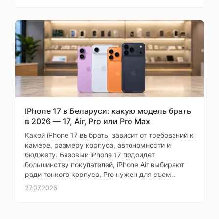
Процессор
Платформа
Mediatek Dim
Процессор
Mediatek Dimensity
Тактовая частота
3 400 МГ
процессора
Количество ядер
8 (1+3+4
IPhone 17 в Беларуси: какую модель брать
в 2026 — 17, Air, Pro или Pro Max
Микроархитектура
ARM Cortex-A725 3400 М
ЦПУ
A725 3200 МГц + ARM Cor
Какой iPhone 17 выбрать, зависит от требований к
камере, размеру корпуса, автономности и
Разрядность
64 бита
бюджету. Базовый iPhone 17 подойдет
процессора
большинству покупателей, iPhone Air выбирают
ради тонкого корпуса, Pro нужен для съем..
Техпроцесс
4 нм
27.07.2026
Графический
ARM Mali-G72
ускоритель