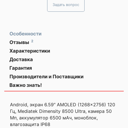
Задать вопрос
Особенности
2
Отзывы
Восторг! Товар
ЗАКАЗЫВАЙТЕ
Характеристики
превзошёл все
ГАДЖЕТЫ
Общая информация
ЗАРАНЕЕ!
ожидания
Доставка
по
Гарантия
Моя оценка —
Минску,
Дата выхода на
2026 г.
Производители и Поставщики
рынок
Работает безупречно,
все функции на высоте.
Важно знать!
Описание
Пользуюсь каждый день
✅ Xiaomi 17T — производительный смартфон но
и не могу нарадоваться.
Xiaomi 17T сочетает мощное железо, качественны
Очень довольна
Android, экран 6.59" AMOLED (1268x2756) 120
продвинутую систему камер Leica и ёмкий аккум
сбалансированный флагманский опыт для п
Гц, Mediatek Dimensity 8500 Ultra, камера 50
покупкой, всем
использования, мобильной фотографии и р
Мп, аккумулятор 6500 мАч, моноблок,
советую!
влагозащита IP68
✅ Яркий AMOLED-дисплей 144 Г
Мария