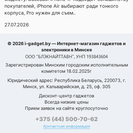
картон
Графический
покупателей, iPhone Air выбирают ради тонкого
ARM Mali-G720 MC8
ускоритель
перерабатываемый.
корпуса, Pro нужен для съем..
Само устройство
изготовлено из
27.07.2026
Конструкция
качественных
материалов без запаха.
© 2026 i-gadget.by — Интернет-магазин гаджетов и
Теперь я спокойна за
Конструкция
электроники в Минске
моноблок
здоровье своих детей.
корпуса
Ещё хочу отметить, что
Зарегистрирован Минским городским исполнительным
производитель
Стереодинамики
комитетом 18.02.2025г
заботится о
Материал граней
пластик
Юридический адрес: Республика Беларусь, 220073, г.
пользователях: в
Минск, ул. Кальварийская, д. 25, оф. 305
коробке есть защитная
Материал задней
стекло
плёнка и чехол, это
Дисконт-центр гаджетов
крышки
Всегда низкие цены
дополнительная защита.
Прием заявок на сайте круглосуточно
Ударопрочный
Я специально
корпус
проверила на наличие
+375 (44) 500-70-62
сертификации RoHS и
Пыле- и
Контактная информация
IP68
других экомаркировок –
влагозащита