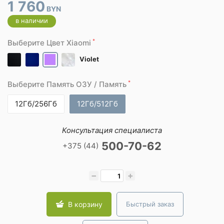
1 760
BYN
в наличии
*
Выберите Цвет Xiaomi
Violet
*
Выберите Память ОЗУ / Память
12Гб/256Гб
12Гб/512Гб
Консультация специалиста
500-70-62
+375 (44)
−
+
В корзину
Быстрый заказ