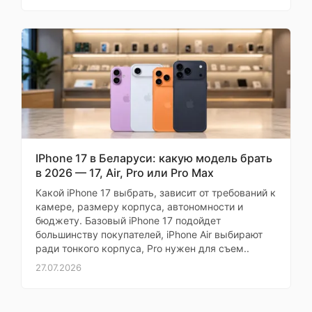
Процессор
деньги — отличный
набор. Минусы: нет
Платформа
Mediatek Dim
слота для карты памяти
и 3.5 мм. Но это уже
Процессор
Mediatek Dimensity
стандарт
Макс Технарь
Тактовая частота
3 400 МГ
процессора
Количество ядер
8 (1+3+4
IPhone 17 в Беларуси: какую модель брать
в 2026 — 17, Air, Pro или Pro Max
Микроархитектура
ARM Cortex-A725 3400 М
ЦПУ
A725 3200 МГц + ARM Cor
Оставить
Какой iPhone 17 выбрать, зависит от требований к
камере, размеру корпуса, автономности и
отзыв
Разрядность
64 бита
бюджету. Базовый iPhone 17 подойдет
процессора
большинству покупателей, iPhone Air выбирают
Ваша
ради тонкого корпуса, Pro нужен для съем..
Техпроцесс
4 нм
оценка
27.07.2026
—
Графический
ARM Mali-G72
ускоритель