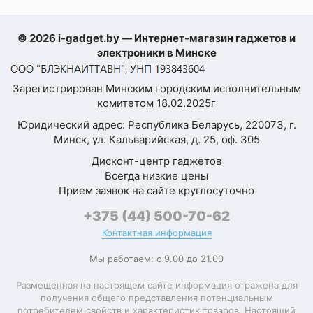
Ваше
имя
—
Конструкция
© 2026 i-gadget.by — Интернет-магазин гаджетов и
электроники в Минске
Конструкция
Комментарий
монобло
Зарегистрирован Минским городским исполнительным
корпуса
комитетом 18.02.2025г
Стереодинамики
Юридический адрес: Республика Беларусь, 220073, г.
Минск, ул. Кальварийская, д. 25, оф. 305
Материал граней
пластик
Дисконт-центр гаджетов
Всегда низкие цены
Материал задней
стекло
крышки
Прием заявок на сайте круглосуточно
+375 (44) 500-70-62
Ударопрочный
Я согласен с
корпус
Контактная информация
Политикой
конфиденциальности
Пыле- и
Мы работаем: с 9.00 до 21.00
IP68
данного сайта
влагозащита
Размещенная на настоящем сайте информация отражена для
получения общего представления потенциальным
Встроенные
потребителем свойств и характеристик товаров. Настоящий